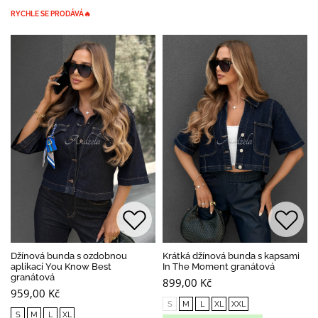
RYCHLE SE PRODÁVÁ🔥
Džínová bunda s ozdobnou
Krátká džínová bunda s kapsami
aplikací You Know Best
In The Moment granátová
granátová
899,00 Kč
959,00 Kč
S
M
L
XL
XXL
S
M
L
XL