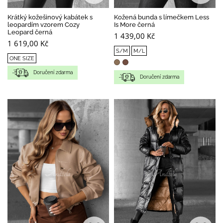
Krátký kožešinový kabátek s
Kožená bunda s límečkem Less
leopardím vzorem Cozy
Is More černá
Leopard černá
1 439,00 Kč
1 619,00 Kč
S/M
M/L
ONE SIZE
Doručení zdarma
Doručení zdarma