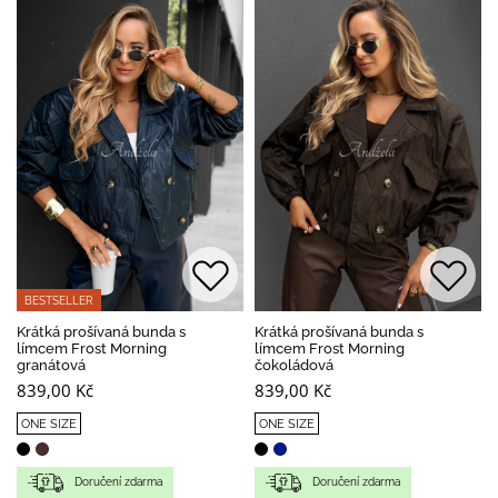
BESTSELLER
Krátká prošívaná bunda s
Krátká prošívaná bunda s
límcem Frost Morning
límcem Frost Morning
granátová
čokoládová
839,00 Kč
839,00 Kč
ONE SIZE
ONE SIZE
Doručení zdarma
Doručení zdarma