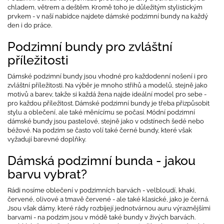
chladem, větrem a deštěm. Kromě toho je důležitým stylistickým
prvkem - v naší nabídce najdete dámské podzimní bundy na každý
den i do práce.
Podzimní bundy pro zvláštní
příležitosti
Dámské podzimní bundy jsou vhodné pro každodenní nošení i pro
zvláštní příležitosti. Na výběr je mnoho střihů a modelů, stejně jako
motivů a barev, takže si každá žena najde ideální model pro sebe -
pro každou příležitost. Dámské podzimní bundy je třeba přizpůsobit
stylu a oblečení, ale také měnícímu se počasí. Módní podzimní
dámské bundy jsou pastelové, stejně jako v odstínech šedé nebo
béžové. Na podzim se často volí také černé bundy, které však
vyžadují barevné doplňky.
Dámská podzimní bunda - jakou
barvu vybrat?
Rádi nosíme oblečení v podzimních barvách - velbloudí, khaki,
červené, olivové a tmavě červené - ale také klasické, jako je černá.
Jsou však dámy, které rády rozbíjejí jednotvárnou auru výraznějšími
barvami - na podzim jsou v módě také bundy v živých barvách.