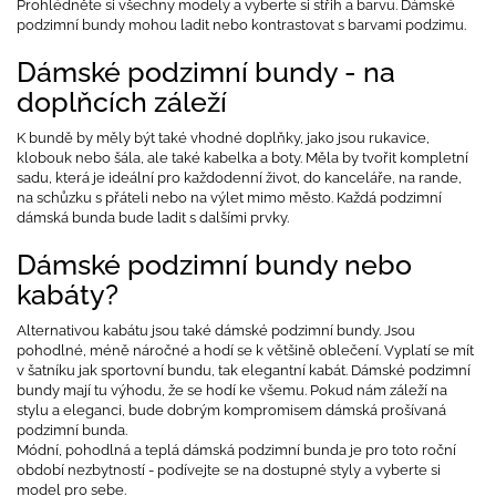
Prohlédněte si všechny modely a vyberte si střih a barvu. Dámské
podzimní bundy mohou ladit nebo kontrastovat s barvami podzimu.
Dámské podzimní bundy - na
doplňcích záleží
K bundě by měly být také vhodné doplňky, jako jsou rukavice,
klobouk nebo šála, ale také kabelka a boty. Měla by tvořit kompletní
sadu, která je ideální pro každodenní život, do kanceláře, na rande,
na schůzku s přáteli nebo na výlet mimo město. Každá podzimní
dámská bunda bude ladit s dalšími prvky.
Dámské podzimní bundy nebo
kabáty?
Alternativou kabátu jsou také dámské podzimní bundy. Jsou
pohodlné, méně náročné a hodí se k většině oblečení. Vyplatí se mít
v šatníku jak sportovní bundu, tak elegantní kabát. Dámské podzimní
bundy mají tu výhodu, že se hodí ke všemu. Pokud nám záleží na
stylu a eleganci, bude dobrým kompromisem dámská prošívaná
podzimní bunda.
Módní, pohodlná a teplá dámská podzimní bunda je pro toto roční
období nezbytností - podívejte se na dostupné styly a vyberte si
model pro sebe.