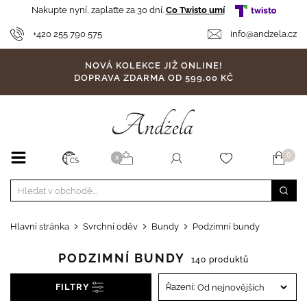
Nakupte nyní, zaplaťte za 30 dní.
Co Twisto umí
+420 255 790 575
info@andzela.cz
NOVÁ KOLEKCE JIŽ ONLINE!
DOPRAVA ZDARMA OD 599,00 KČ
0
X
CS
Hlavní stránka
Svrchní oděv
Bundy
Podzimní bundy
PODZIMNÍ BUNDY
140 produktů
FILTRY
Řazení: