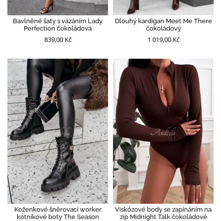
Bavlněné šaty s vázáním Lady
Dlouhý kardigan Meet Me There
Perfection čokoládová
čokoládový
839,00 Kč
1 019,00 Kč
Koženkové šněrovací worker
Viskózové body se zapínáním na
kotníkové boty The Season
zip Midnight Talk čokoládové