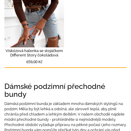
Viskózová halenka se stojáčkem
Different Story čokoládová
659,00 Kč
Dámské podzimní přechodné
bundy
Dámská podzimní bunda je základem mnoha dámských stylingů na
podzim. Měla by být lehká a odolná, ale zároveň teplá, aby plně
chránila před chladem a lehkým deštěm. V našem obchodě najdete
módní přechodné bundy - prohlédněte si nejmódnější modely.
Přechodné období vyžaduje přípravu na pěkné počasí i jeho rozmary.
Podzimní bunda vám pomůže přečkat tyto dny a ochrání vás před