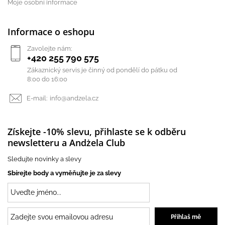
Moje osobní informace
Informace o eshopu
Zavolejte nám:
+420 255 790 575
Zákaznický servis je činný od pondělí do pátku od
8:00 do 16:00
E-mail:
info@andzela.cz
Získejte -10% slevu, přihlaste se k odběru
newsletteru a Andżela Club
Sledujte novinky a slevy
Sbírejte body a vyměňujte je za slevy