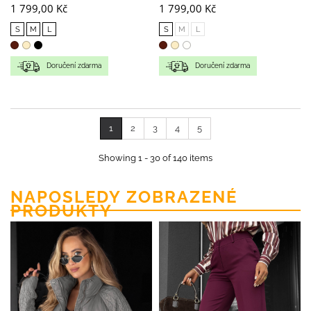
1 799,00 Kč
1 799,00 Kč
S
M
L
S
M
L
Doručení zdarma
Doručení zdarma
1
2
3
4
5
Showing 1 - 30 of 140 items
NAPOSLEDY ZOBRAZENÉ
PRODUKTY