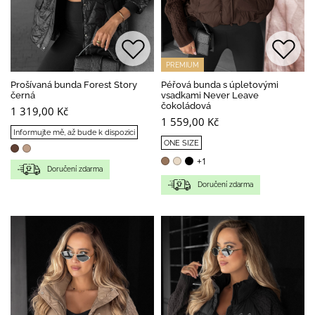
PREMIUM
Prošívaná bunda Forest Story
Péřová bunda s úpletovými
černá
vsadkami Never Leave
čokoládová
1 319,00 Kč
1 559,00 Kč
Informujte mě, až bude k dispozici
ONE SIZE
+1
Doručení zdarma
Doručení zdarma