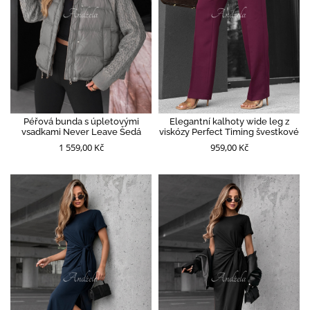
Péřová bunda s úpletovými
Elegantní kalhoty wide leg z
vsadkami Never Leave Šedá
viskózy Perfect Timing švestkové
1 559,00 Kč
959,00 Kč