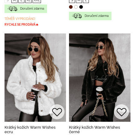
S
M
L
XL
XXL
S
M
L
Doručení zdarma
Doručení zdarma
TÉMĚŘ VYPRODÁNO
RYCHLE SE PRODÁVÁ🔥
Krátký kožích Warm Wishes
Krátký kožích Warm Wishes
ecru
černé