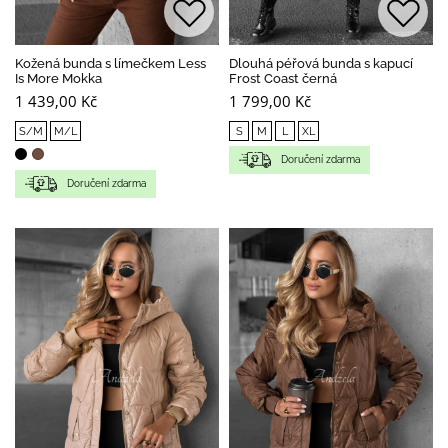
Kožená bunda s límečkem Less
Dlouhá péřová bunda s kapucí
Is More Mokka
Frost Coast černá
1 439,00 Kč
1 799,00 Kč
S/M
M/L
S
M
L
XL
Doručení zdarma
Doručení zdarma