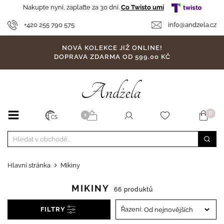
Nakupte nyní, zaplaťte za 30 dní.
Co Twisto umí
+420 255 790 575
info@andzela.cz
NOVÁ KOLEKCE JIŽ ONLINE!
DOPRAVA ZDARMA OD 599,00 KČ
0
X
CS
Hlavní stránka
Mikiny
MIKINY
66 produktů
FILTRY
Řazení: