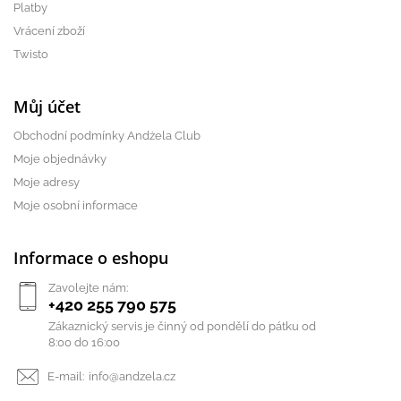
Platby
Vrácení zboží
Twisto
Můj účet
Obchodní podmínky Andżela Club
Moje objednávky
Moje adresy
Moje osobní informace
Informace o eshopu
Zavolejte nám:
+420 255 790 575
Zákaznický servis je činný od pondělí do pátku od
8:00 do 16:00
E-mail:
info@andzela.cz