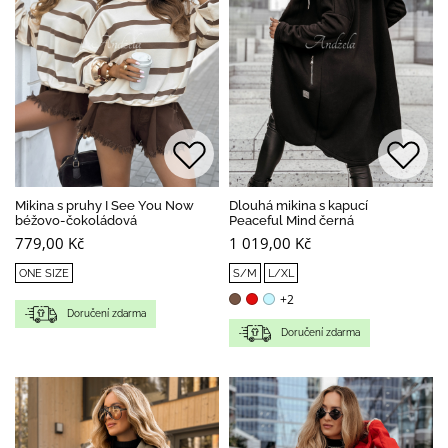
Mikina s pruhy I See You Now
Dlouhá mikina s kapucí
béžovo-čokoládová
Peaceful Mind černá
779,00 Kč
1 019,00 Kč
ONE SIZE
S/M
L/XL
+2
Doručení zdarma
Doručení zdarma