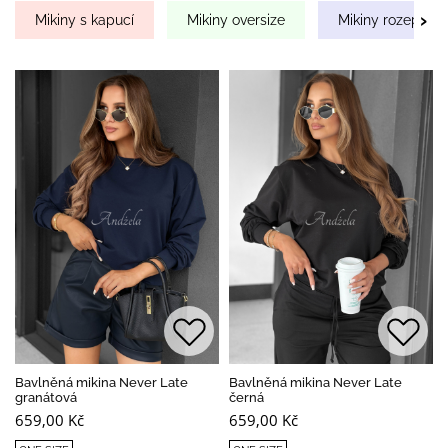
›
Mikiny s kapucí
Mikiny oversize
Mikiny rozepínac
Bavlněná mikina Never Late
Bavlněná mikina Never Late
granátová
černá
659,00 Kč
659,00 Kč