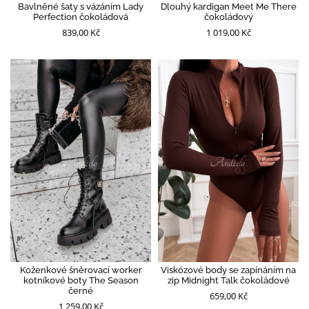
Bavlněné šaty s vázáním Lady
Dlouhý kardigan Meet Me There
Perfection čokoládová
čokoládový
839,00 Kč
1 019,00 Kč
Koženkové šněrovací worker
Viskózové body se zapínáním na
kotníkové boty The Season
zip Midnight Talk čokoládové
černé
659,00 Kč
1 259,00 Kč