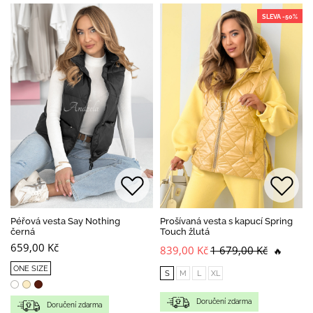
SLEVA -50%
Péřová vesta Say Nothing
Prošívaná vesta s kapucí Spring
černá
Touch žlutá
659,00 Kč
839,00 Kč
1 679,00 Kč
🔥
ONE SIZE
S
M
L
XL
Doručení zdarma
Doručení zdarma