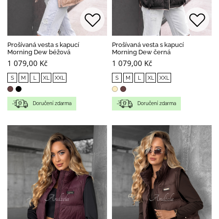
Prošívaná vesta s kapucí
Prošívaná vesta s kapucí
Morning Dew béžová
Morning Dew černá
1 079,00 Kč
1 079,00 Kč
S
M
L
XL
XXL
S
M
L
XL
XXL
Doručení zdarma
Doručení zdarma