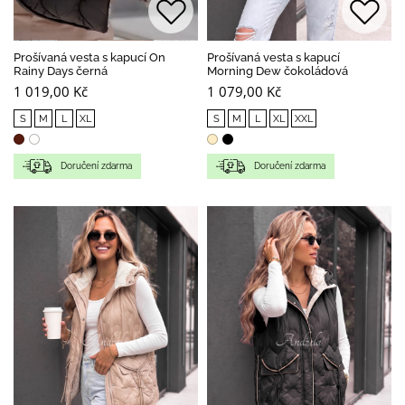
Prošívaná vesta s kapucí On
Prošívaná vesta s kapucí
Rainy Days černá
Morning Dew čokoládová
1 019,00 Kč
1 079,00 Kč
S
M
L
XL
S
M
L
XL
XXL
Doručení zdarma
Doručení zdarma