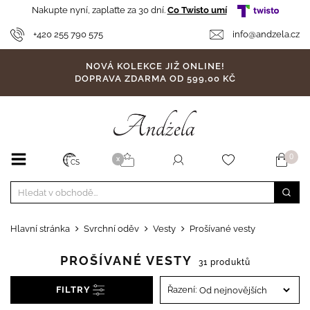
Nakupte nyní, zaplaťte za 30 dní.
Co Twisto umí
+420 255 790 575
info@andzela.cz
NOVÁ KOLEKCE JIŽ ONLINE!
DOPRAVA ZDARMA OD 599,00 KČ
0
X
CS
Hlavní stránka
Svrchní oděv
Vesty
Prošívané vesty
PROŠÍVANÉ VESTY
31 produktů
FILTRY
Řazení: