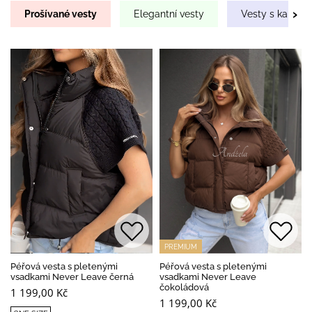
›
Prošívané vesty
Elegantní vesty
Vesty s kapucí
PREMIUM
PREMIUM
Péřová vesta s pletenými
Péřová vesta s pletenými
vsadkami Never Leave černá
vsadkami Never Leave
čokoládová
1 199,00 Kč
1 199,00 Kč