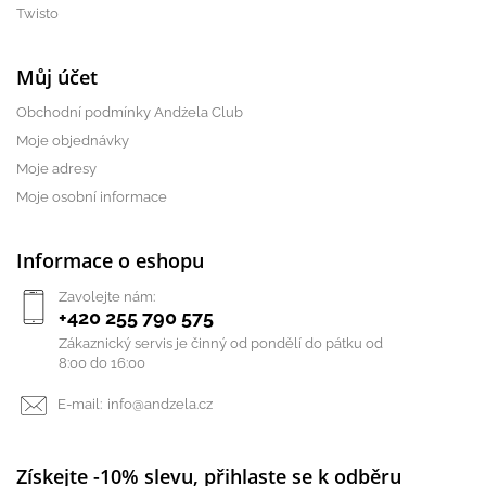
Twisto
Můj účet
Obchodní podmínky Andżela Club
Moje objednávky
Moje adresy
Moje osobní informace
Informace o eshopu
Zavolejte nám:
+420 255 790 575
Zákaznický servis je činný od pondělí do pátku od
8:00 do 16:00
E-mail:
info@andzela.cz
Získejte -10% slevu, přihlaste se k odběru