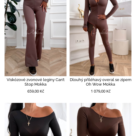
Viskózové zvonové legíny Can’t
Dlouhý přiléhavý overal se zipem
Stop Mokka
Oh Wow Mokka
659,00 Kč
1 079,00 Kč