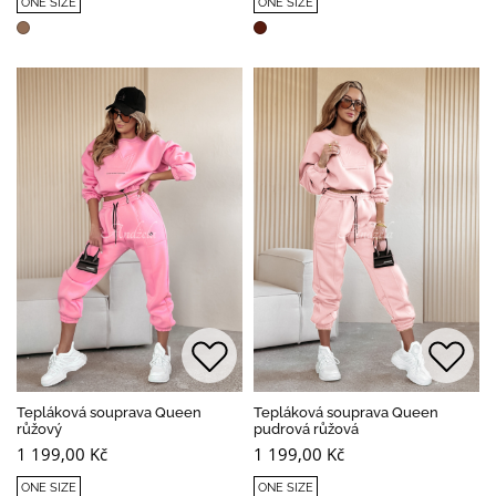
ONE SIZE
ONE SIZE
Tepláková souprava Queen
Tepláková souprava Queen
růžový
pudrová růžová
1 199,00 Kč
1 199,00 Kč
ONE SIZE
ONE SIZE