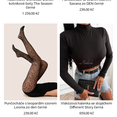
kotníkové boty The Season
Savana 20 DEN černé
černé
239,00 Kč
1 259,00 Kč
Punčocháče s leopardím vzorem
Viskózová halenka se stojáčkem
Leonia 20 den černé
Different Story černá
239,00 Kč
659,00 Kč