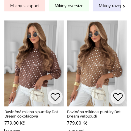
›
Mikiny s kapucí
Mikiny oversize
Mikiny rozepínac
Bavlněná mikina s puntíky Dot
Bavlněná mikina s puntíky Dot
Dream čokoládová
Dream velbloudí
779,00 Kč
779,00 Kč