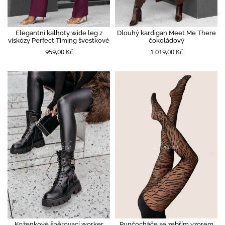
Elegantní kalhoty wide leg z
Dlouhý kardigan Meet Me There
viskózy Perfect Timing švestkové
čokoládový
959,00 Kč
1 019,00 Kč
Koženkové šněrovací worker
Punčocháče se zebřím vzorem