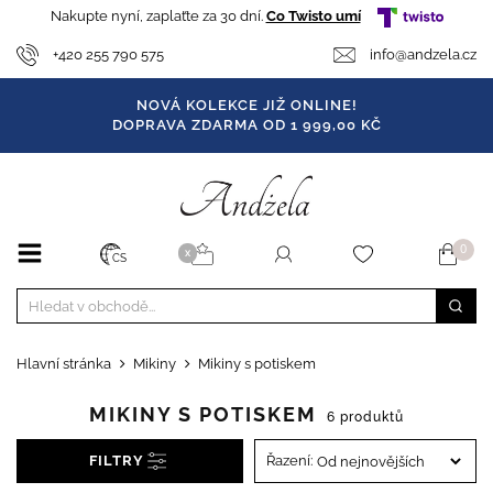
Nakupte nyní, zaplaťte za 30 dní.
Co Twisto umí
+420 255 790 575
info@andzela.cz
NOVÁ KOLEKCE JIŽ ONLINE!
DOPRAVA ZDARMA OD 1 999,00 KČ
0
X
CS
Hlavní stránka
Mikiny
Mikiny s potiskem
MIKINY S POTISKEM
6 produktů
FILTRY
Řazení: