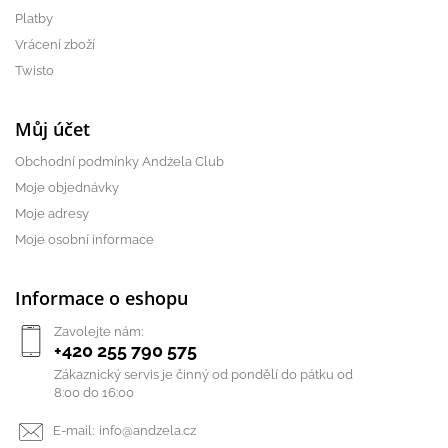
Platby
Vrácení zboží
Twisto
Můj účet
Obchodní podmínky Andżela Club
Moje objednávky
Moje adresy
Moje osobní informace
Informace o eshopu
Zavolejte nám:
+420 255 790 575
Zákaznický servis je činný od pondělí do pátku od
8:00 do 16:00
E-mail:
info@andzela.cz