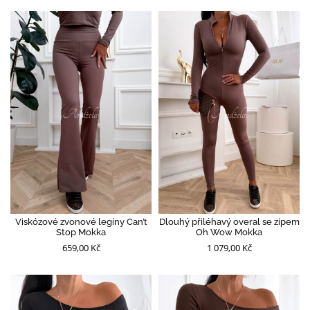
Viskózové zvonové legíny Can’t
Dlouhý přiléhavý overal se zipem
Stop Mokka
Oh Wow Mokka
659,00 Kč
1 079,00 Kč