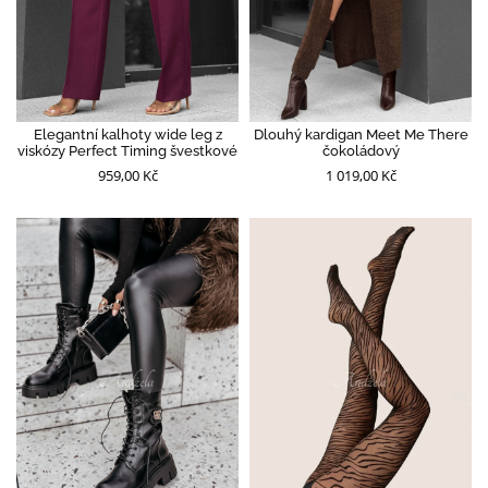
Elegantní kalhoty wide leg z
Dlouhý kardigan Meet Me There
viskózy Perfect Timing švestkové
čokoládový
959,00 Kč
1 019,00 Kč