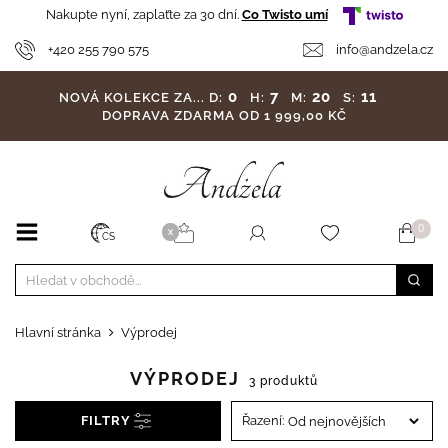
Nakupte nyní, zaplaťte za 30 dní.
Co Twisto umí
+420 255 790 575
info@andzela.cz
0
7
20
10
NOVÁ KOLEKCE ZA...
D:
H:
M:
S:
DOPRAVA ZDARMA OD 1 999,00 KČ
0
X
CS
Hlavní stránka
Výprodej
VÝPRODEJ
3 produktů
FILTRY
Řazení: