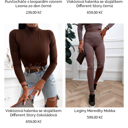
Punčocháče s leopardím vzorem
Viskózová halenka se stojáčkem
Leonia 20 den černé
Different Story černá
239,00 Kč
659,00 Kč
Viskózová halenka se stojáčkem
Legíny Meredity Mokka
Different Story čokoládová
599,00 Kč
659,00 Kč