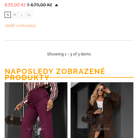
839,00 Kč
1 679,00 Kč
🔥
S
M
L
XL
TÉMĚŘ VYPRODÁNO
Showing 1 - 3 of 3 items
NAPOSLEDY ZOBRAZENÉ
PRODUKTY