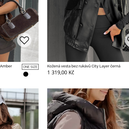
y Amber
Kožená vesta bez rukávů City Layer černá
ONE SIZE
1 319,00 Kč