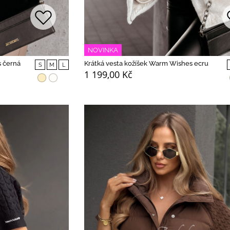
NOVINKA
s černá
Krátká vesta kožíšek Warm Wishes ecru
S
M
L
1 199,00 Kč