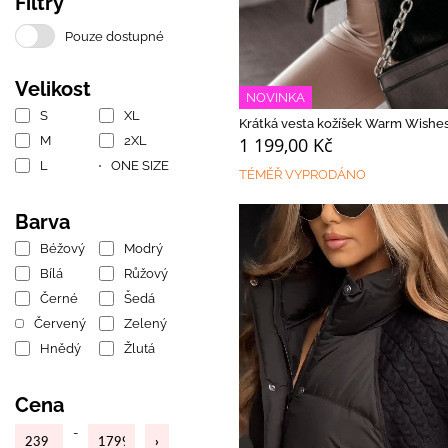
Filtry
Pouze dostupné
Velikost
NOVINKA
S
XL
Krátká vesta kožíšek Warm Wishe
1 199,00 Kč
M
2XL
L
ONE SIZE
TÉMĚŘ VYPRODÁNO
Barva
Béžový
Modrý
Bílá
Růžový
Černé
Šedá
Červený
Zelený
Hnědý
Žlutá
Cena
-