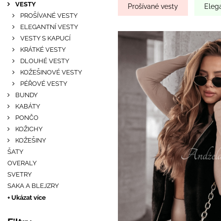
VESTY
Prošívané vesty
Elega
PROŠÍVANÉ VESTY
ELEGANTNÍ VESTY
VESTY S KAPUCÍ
KRÁTKÉ VESTY
DLOUHÉ VESTY
KOŽEŠINOVÉ VESTY
PÉŘOVÉ VESTY
BUNDY
KABÁTY
PONČO
KOŽICHY
KOŽEŠINY
ŠATY
OVERALY
SVETRY
SAKA A BLEJZRY
+ Ukázat více