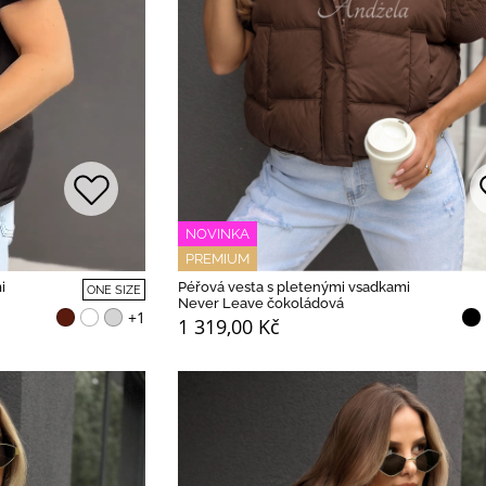
NOVINKA
PREMIUM
Péřová vesta s pletenými vsadkami
i
ONE SIZE
Never Leave čokoládová
+1
1 319,00 Kč