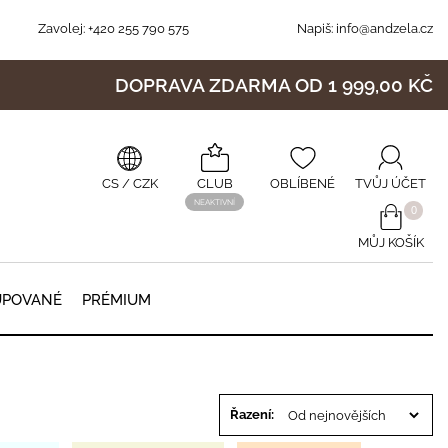
Zavolej:
+420 255 790 575
Napiš:
info@andzela.cz
DOPRAVA ZDARMA OD 1 999,00 KČ
CS
/ CZK
CLUB
OBLÍBENÉ
TVŮJ ÚČET
NEAKTIVNÍ
0
MŮJ KOŠÍK
0
UPOVANÉ
PRÉMIUM
Řazení: