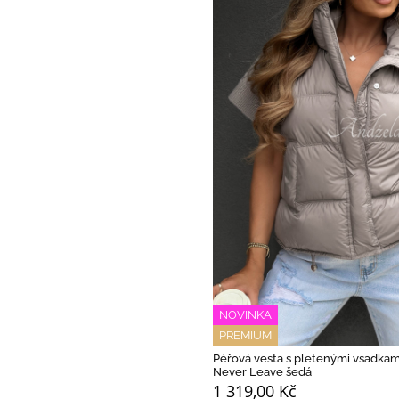
NOVINKA
PREMIUM
Péřová vesta s pletenými vsadkam
Never Leave šedá
1 319,00 Kč