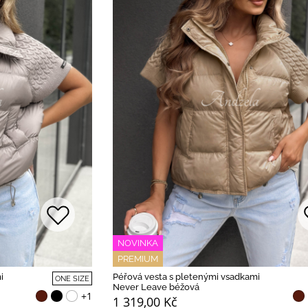
NOVINKA
PREMIUM
i
Péřová vesta s pletenými vsadkami
ONE SIZE
Never Leave béžová
+1
1 319,00 Kč