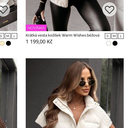
NOVINKA
Krátká vesta kožíšek Warm Wishes béžová
S
M
L
S
M
L
1 199,00 Kč