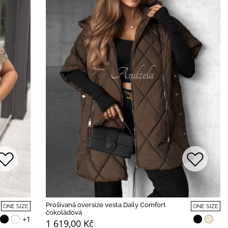
Prošívaná oversize vesta Daily Comfort
ONE SIZE
ONE SIZE
čokoládová
+1
1 619,00 Kč