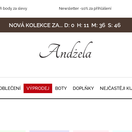
 body za slevy
Newsletter
-10% za přihlášení
NOVÁ KOLEKCE ZA...
D:
0
H:
11
M:
36
S:
43
OBLEČENÍ
VÝPRODEJ
BOTY
DOPLŇKY
NEJČASTĚJI K