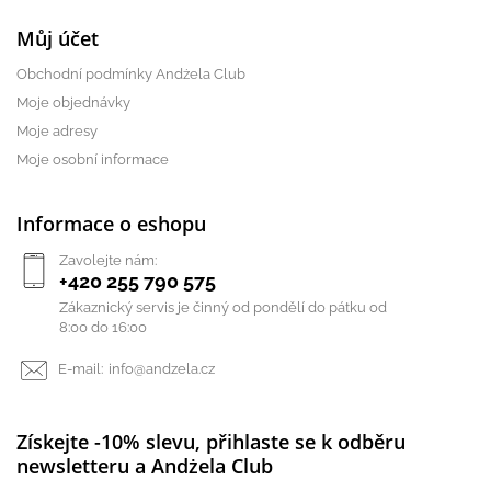
Můj účet
Obchodní podmínky Andżela Club
Moje objednávky
Moje adresy
Moje osobní informace
Informace o eshopu
Zavolejte nám:
+420 255 790 575
Zákaznický servis je činný od pondělí do pátku od
8:00 do 16:00
E-mail:
info@andzela.cz
Získejte -10% slevu, přihlaste se k odběru
newsletteru a Andżela Club