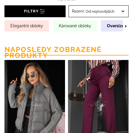
FILTRY
Řazení:
›
Elegantní obleky
Kárované obleky
Oversize obl
NAPOSLEDY ZOBRAZENÉ
PRODUKTY