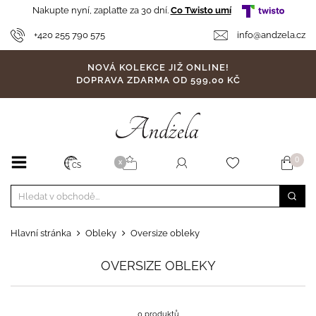
Nakupte nyní, zaplaťte za 30 dní.
Co Twisto umí
+420 255 790 575
info@andzela.cz
NOVÁ KOLEKCE JIŽ ONLINE!
DOPRAVA ZDARMA OD 599,00 KČ
0
X
CS
Hlavní stránka
Obleky
Oversize obleky
OVERSIZE OBLEKY
0 produktů