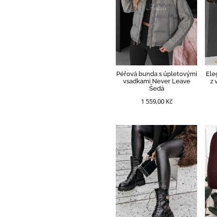
Péřová bunda s úpletovými
Ele
vsadkami Never Leave
z 
Šedá
1 559,00 Kč