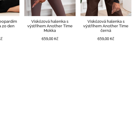
leopardím
Viskózová halenka s
Viskózová halenka s
a 20 den
výstřihem Another Time
výstřihem Another Time
Mokka
černá
Kč
659,00 Kč
659,00 Kč