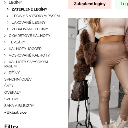
LEGÍNY
Zateplené legíny
Leg
ZATEPLENÉ LEGÍNY
LEGÍNY S VYSOKÝM PASEM
LAKOVANÉ LEGÍNY
ŽEBROVANÉ LEGÍNY
CIGARETOVÉ KALHOTY
TEPLÁKY
KALHOTY JOGGER
VOSKOVANÉ KALHOTY
KALHOTY S VYSOKÝM
PASEM
DŽÍNY
SVRCHNÍ ODĚV
ŠATY
OVERALY
SVETRY
SAKA A BLEJZRY
+ Ukázat více
Filtry