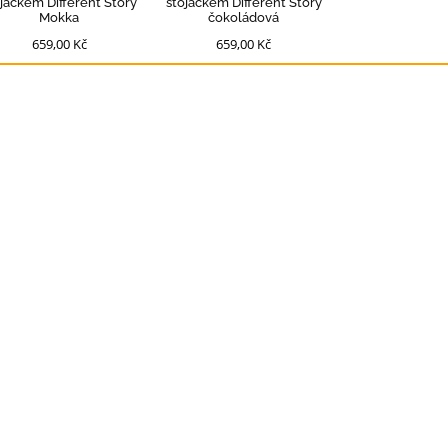
ojáčkem Different Story
stojáčkem Different Story
Mokka
čokoládová
659,00 Kč
659,00 Kč