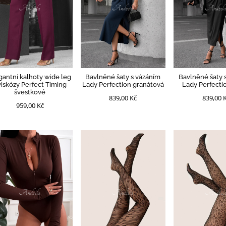
gantní kalhoty wide leg
Bavlněné šaty s vázáním
Bavlněné šaty 
viskózy Perfect Timing
Lady Perfection granátová
Lady Perfecti
švestkové
839,00 Kč
839,00 
959,00 Kč