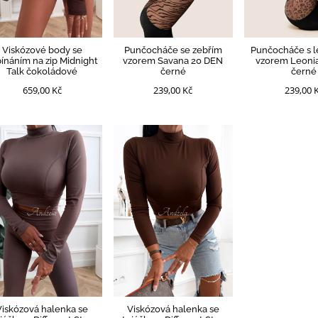
Viskózové body se
Punčocháče se zebřím
Punčocháče s 
ínáním na zip Midnight
vzorem Savana 20 DEN
vzorem Leoni
Talk čokoládové
černé
černé
659,00 Kč
239,00 Kč
239,00 
Viskózová halenka se
Viskózová halenka se