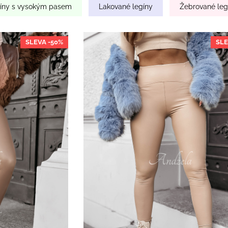
íny s vysokým pasem
Lakované legíny
Žebrované leg
SLEVA -50%
SLE