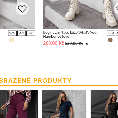
Legíny z imitace kůže What’s Your
S/M
M/L
L/XL
S/M
Number béžové
269,00 Kč
539,00 Kč
🔥
BRAZENÉ PRODUKTY