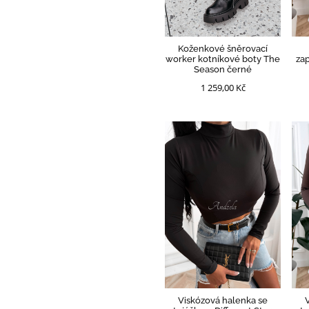
Koženkové šněrovací
worker kotníkové boty The
zap
Season černé
1 259,00 Kč
Viskózová halenka se