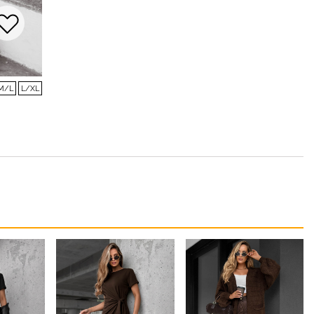
M/L
L/XL