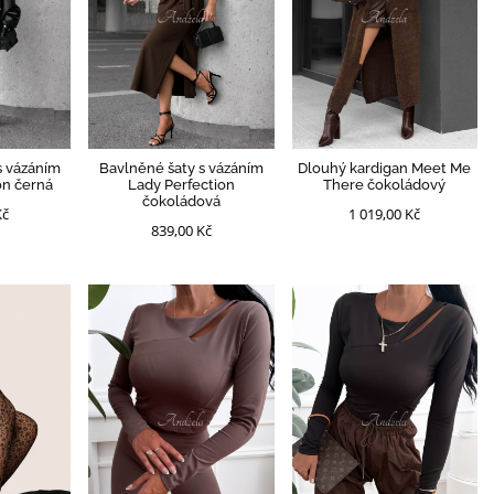
s vázáním
Bavlněné šaty s vázáním
Dlouhý kardigan Meet Me
on černá
Lady Perfection
There čokoládový
čokoládová
Kč
1 019,00 Kč
839,00 Kč