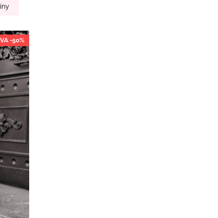
íny
VA -50%