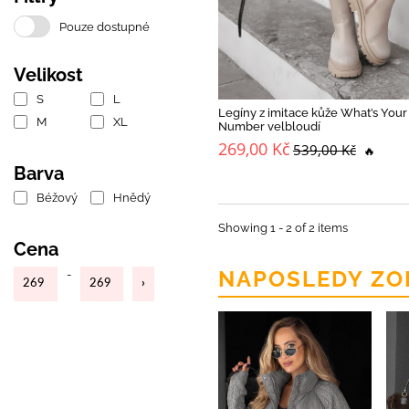
Pouze dostupné
Velikost
S
L
Legíny z imitace kůže What’s Your
M
XL
Number velbloudí
269,00 Kč
539,00 Kč
🔥
Barva
Béžový
Hnědý
Showing 1 - 2 of 2 items
Cena
NAPOSLEDY ZO
-