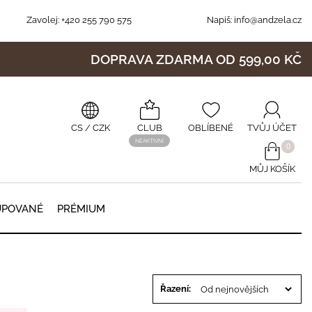
Zavolej:
+420 255 790 575
Napiš:
info@andzela.cz
DOPRAVA ZDARMA OD 599,00 KČ
CS
/ CZK
CLUB
OBLÍBENÉ
TVŮJ ÚČET
NEAKTIVNÍ
0
MŮJ KOŠÍK
0
UPOVANÉ
PRÉMIUM
Řazení: