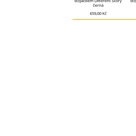
stojáčkem Different Story
st
černá
659,00 Kč