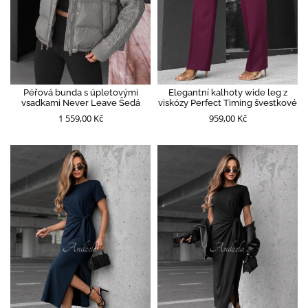
Péřová bunda s úpletovými
Elegantní kalhoty wide leg z
vsadkami Never Leave Šedá
viskózy Perfect Timing švestkové
1 559,00 Kč
959,00 Kč