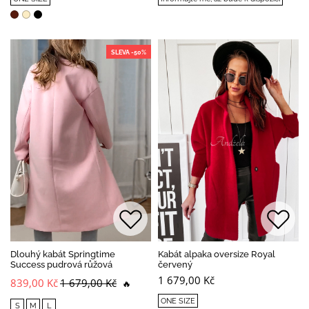
SLEVA -50%
Dlouhý kabát Springtime
Kabát alpaka oversize Royal
Success pudrová růžová
červený
1 679,00 Kč
839,00 Kč
1 679,00 Kč
🔥
ONE SIZE
S
M
L