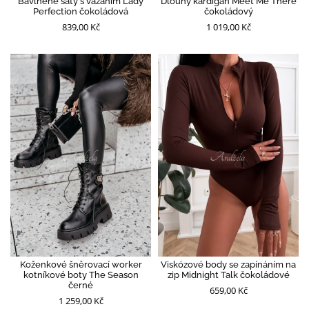
Bavlněné šaty s vázáním Lady
Dlouhý kardigan Meet Me There
Perfection čokoládová
čokoládový
839,00 Kč
1 019,00 Kč
Koženkové šněrovací worker
Viskózové body se zapínáním na
kotníkové boty The Season
zip Midnight Talk čokoládové
černé
659,00 Kč
1 259,00 Kč