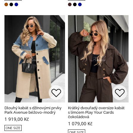
Dlouhý kabát s džínovými prvky
Krátký dvouřadý oversize kabát
Park Avenue béžovo-modrý
s límcem Play Your Cards
čokoládová
1 919,00 Kč
1 079,00 Kč
ONE SIZE
ONE SIZE