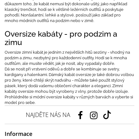
důkazem toho, že kabát nemusí být dokonale ušitý, jako například
klasický trenčkot, hodí se k většině ležérních outfitů a poskytuje
pohodlí. Nonšalantní, lehké a stylové, poslouží jako základ pro
mnoho módních outfitů na podzim nebo v zimě.
Oversize kabáty - pro podzim a
zimu
Oversize zimní kabát je jedním z největších hitů sezóny - vhodný na
podzim a zimu, nezbytný pro každodenní outfity. Hodí se k mnoha
outfitům, ale musíte vědět, jak je nosit, aby vypadaly dobře.
Dá se nosit při vrstvení oděvů a dobře se kombinuje se svetry,
kardigany a halenkami. Dámský kabát oversize je také dobrou volbou
pro ženy, které chtějí skrýt nadváhu - můžete také použít stylový
pásek, který dodá vašemu oblečení charakter a eleganci. Zimní
kabáty oversize mohou být vyrobeny z vlny, protože dobře izoluje.
Prohlédněte si módní oversize kabáty v různých barvách a vyberte si
model pro sebe.
NAJDĚTE NÁS NA
Informace