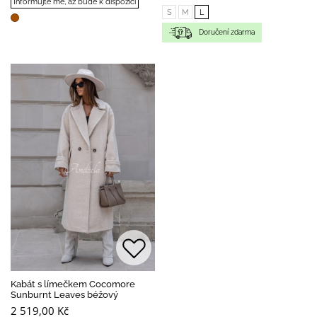
Informujte mě, až bude k dispozici
S
M
L
Doručení zdarma
Kabát s límečkem Cocomore
Sunburnt Leaves béžový
2 519,00 Kč