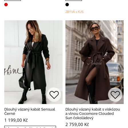
ZBÝVÁ 1 KUS
Dlouhý vázaný kabát Sensual
Dlouhý vázaný kabát s viskózou
Černé
a vlnou Cocomore Clouded
Sun čokoládový
1 199,00 Kč
2 759,00 Kč