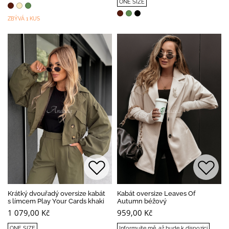
ONE SIZE
ZBÝVÁ 1 KUS
Krátký dvouřadý oversize kabát
Kabát oversize Leaves Of
s límcem Play Your Cards khaki
Autumn béžový
1 079,00 Kč
959,00 Kč
ONE SIZE
Informujte mě, až bude k dispozici