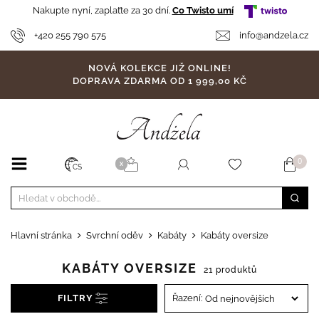
Nakupte nyní, zaplaťte za 30 dní.
Co Twisto umí
+420 255 790 575
info@andzela.cz
NOVÁ KOLEKCE JIŽ ONLINE!
DOPRAVA ZDARMA OD 1 999,00 KČ
0
X
CS
Hlavní stránka
Svrchní oděv
Kabáty
Kabáty oversize
KABÁTY OVERSIZE
21 produktů
FILTRY
Řazení: