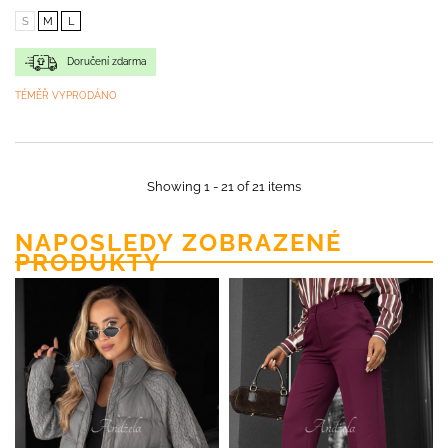
S
M
L
Doručení zdarma
TÉMĚŘ VYPRODÁNO
Showing 1 - 21 of 21 items
NAPOSLEDY ZOBRAZENÉ
PRODUKTY