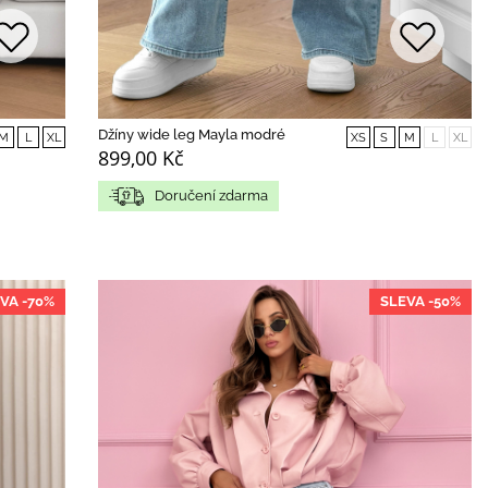
Džíny wide leg Mayla modré
M
L
XL
XS
S
M
L
XL
899,00 Kč
Doručení zdarma
VA -70%
SLEVA -50%