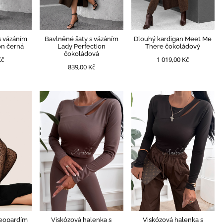
s vázáním
Bavlněné šaty s vázáním
Dlouhý kardigan Meet Me
on černá
Lady Perfection
There čokoládový
čokoládová
Kč
1 019,00 Kč
839,00 Kč
leopardím
Viskózová halenka s
Viskózová halenka s