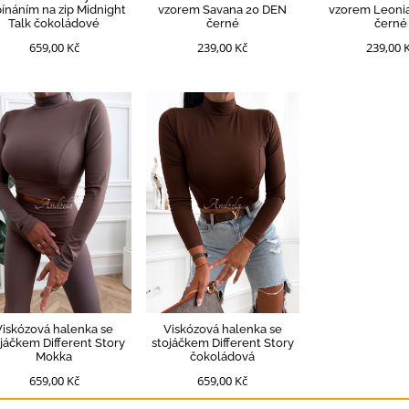
ínáním na zip Midnight
vzorem Savana 20 DEN
vzorem Leoni
Talk čokoládové
černé
černé
659,00 Kč
239,00 Kč
239,00 
Viskózová halenka se
Viskózová halenka se
ojáčkem Different Story
stojáčkem Different Story
Mokka
čokoládová
659,00 Kč
659,00 Kč