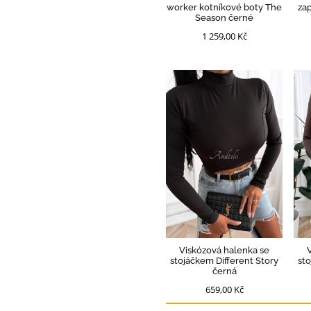
worker kotníkové boty The
zap
Season černé
1 259,00 Kč
Viskózová halenka se
stojáčkem Different Story
st
černá
659,00 Kč