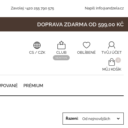
Zavolej:
+420 255 790 575
Napiš:
info@andzela.cz
DOPRAVA ZDARMA OD 599,00 KČ
CS
/ CZK
CLUB
OBLÍBENÉ
TVŮJ ÚČET
NEAKTIVNÍ
0
MŮJ KOŠÍK
0
UPOVANÉ
PRÉMIUM
Řazení: