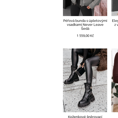
Péřová bunda s úpletovými
Ele
vsadkami Never Leave
z 
Šedá
1 559,00 Kč
Koženkové šněrovací