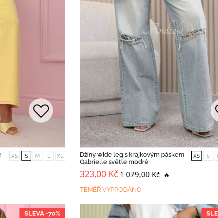
é
Džíny wide leg s krajkovým páskem
XS
S
M
L
XL
XS
S
Gabrielle světle modré
323,00 Kč
1 079,00 Kč
🔥
TÉMĚŘ VYPRODÁNO
SLEVA -70%
SLE