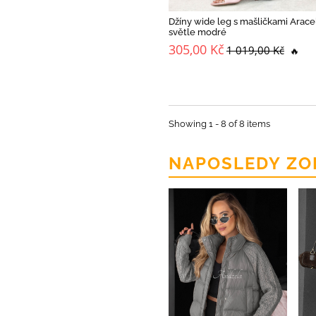
Džíny wide leg s mašličkami Arace
světle modré
305,00 Kč
1 019,00 Kč
🔥
Showing 1 - 8 of 8 items
NAPOSLEDY ZO