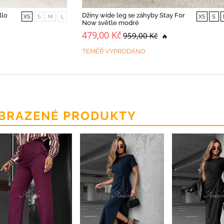
llo
Džíny wide leg se záhyby Stay For
XS
S
M
L
XS
S
Now světle modré
479,00 Kč
959,00 Kč
🔥
TÉMĚŘ VYPRODÁNO
BRAZENÉ PRODUKTY