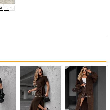
M
L
XL