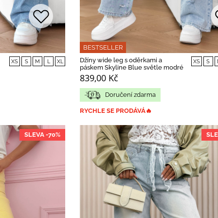
BESTSELLER
Džíny wide leg s oděrkami a
XS
S
M
L
XL
XS
S
páskem Skyline Blue světle modré
839,00 Kč
Doručení zdarma
RYCHLE SE PRODÁVÁ🔥
SLEVA -70%
SLE