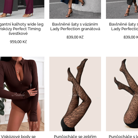
gantní kalhoty wide leg
Bavlněné šaty s vázáním
Bavlněné šaty 
viskózy Perfect Timing
Lady Perfection granátová
Lady Perfecti
švestkové
839,00 Kč
839,00 
959,00 Kč
Viskózové body se
Punčocháče se zebřím
Punčocháče s 