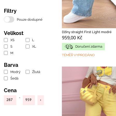
Filtry
Pouze dostupné
Džíny straight First Light modré
Velikost
959,00 Kč
XS
L
Doručení zdarma
S
XL
M
TÉMĚŘ VYPRODÁNO
Barva
Modrý
Žlutá
Šedá
Cena
-