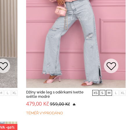
Džíny wide leg s oděrkami Ivette
M
L
XL
XS
S
M
L
XL
světle modré
479,00 Kč
959,00 Kč
🔥
TÉMĚŘ VYPRODÁNO
VA -50%