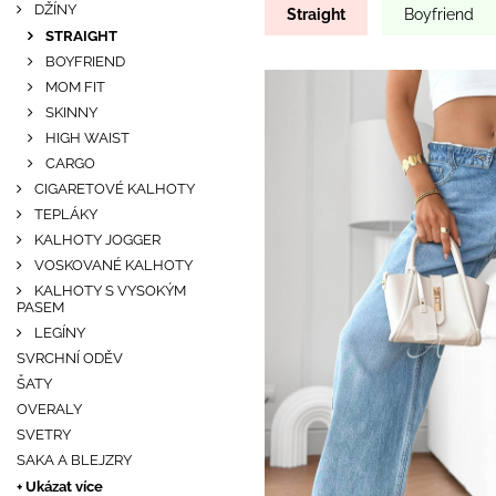
DŽÍNY
Straight
Boyfriend
STRAIGHT
BOYFRIEND
MOM FIT
SKINNY
HIGH WAIST
CARGO
CIGARETOVÉ KALHOTY
TEPLÁKY
KALHOTY JOGGER
VOSKOVANÉ KALHOTY
KALHOTY S VYSOKÝM
PASEM
LEGÍNY
SVRCHNÍ ODĚV
ŠATY
OVERALY
SVETRY
SAKA A BLEJZRY
+ Ukázat více