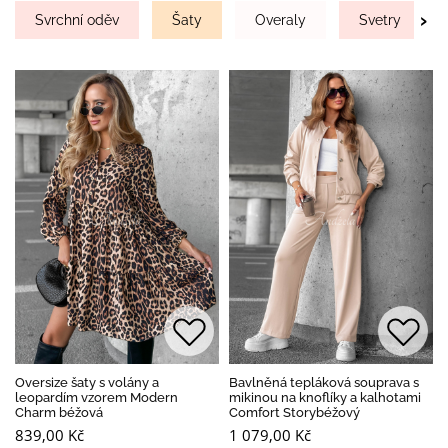
›
Svrchní oděv
Šaty
Overaly
Svetry
Oversize šaty s volány a
Bavlněná tepláková souprava s
leopardím vzorem Modern
mikinou na knoflíky a kalhotami
Charm béžová
Comfort Storybéžový
839,00 Kč
1 079,00 Kč