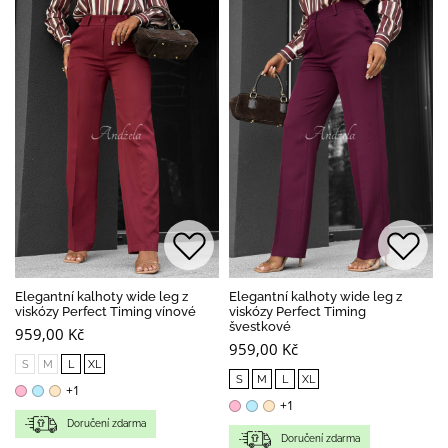
Elegantní kalhoty wide leg z
Elegantní kalhoty wide leg z
viskózy Perfect Timing vínové
viskózy Perfect Timing
švestkové
959,00 Kč
959,00 Kč
S
M
L
XL
S
M
L
XL
+1
+1
Doručení zdarma
Doručení zdarma