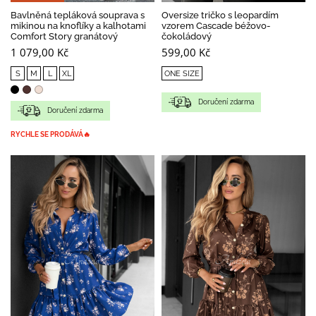
Bavlněná tepláková souprava s
Oversize tričko s leopardím
mikinou na knoflíky a kalhotami
vzorem Cascade béžovo-
Comfort Story granátový
čokoládový
1 079,00 Kč
599,00 Kč
S
M
L
XL
ONE SIZE
Doručení zdarma
Doručení zdarma
RYCHLE SE PRODÁVÁ🔥