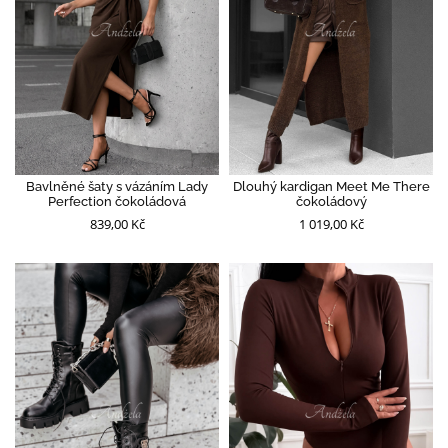
Bavlněné šaty s vázáním Lady
Dlouhý kardigan Meet Me There
Perfection čokoládová
čokoládový
839,00 Kč
1 019,00 Kč