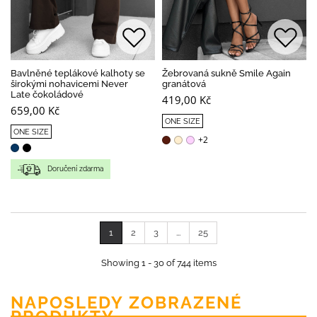
Bavlněné teplákové kalhoty se
Žebrovaná sukně Smile Again
širokými nohavicemi Never
granátová
Late čokoládové
419,00 Kč
659,00 Kč
ONE SIZE
ONE SIZE
+2
Doručení zdarma
1
2
3
...
25
Showing 1 - 30 of 744 items
NAPOSLEDY ZOBRAZENÉ
PRODUKTY