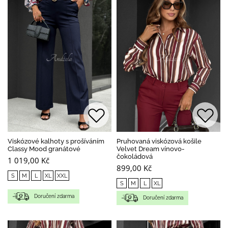
Viskózové kalhoty s prošíváním
Pruhovaná viskózová košile
Classy Mood granátové
Velvet Dream vínovo-
čokoládová
1 019,00 Kč
899,00 Kč
S
M
L
XL
XXL
S
M
L
XL
Doručení zdarma
Doručení zdarma