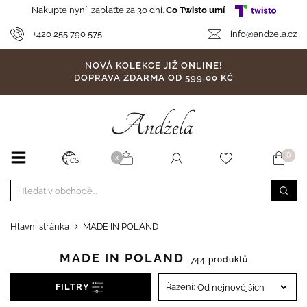
Nakupte nyní, zaplaťte za 30 dní.
Co Twisto umí
+420 255 790 575
info@andzela.cz
NOVÁ KOLEKCE JIŽ ONLINE!
DOPRAVA ZDARMA OD 599,00 KČ
0
X
CS
Hlavní stránka
MADE IN POLAND
MADE IN POLAND
744 produktů
FILTRY
Řazení: