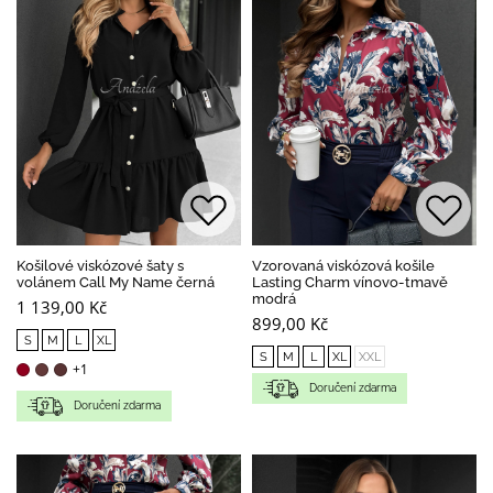
Košilové viskózové šaty s
Vzorovaná viskózová košile
volánem Call My Name černá
Lasting Charm vínovo-tmavě
modrá
1 139,00 Kč
899,00 Kč
S
M
L
XL
S
M
L
XL
XXL
+1
Doručení zdarma
Doručení zdarma