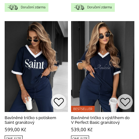
Doručení zdarma
Doručení zdarma
BESTSELLER
Bavlněné tričko s potiskem
Bavlněné tričko s výstřihem do
Saint granátový
V Perfect Basic granátový
599,00 Kč
539,00 Kč
ONE SIZE
ONE SIZE