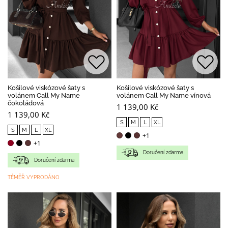
Košilové viskózové šaty s
Košilové viskózové šaty s
volánem Call My Name
volánem Call My Name vínová
čokoládová
1 139,00 Kč
1 139,00 Kč
S
M
L
XL
S
M
L
XL
+1
+1
Doručení zdarma
Doručení zdarma
TÉMĚŘ VYPRODÁNO