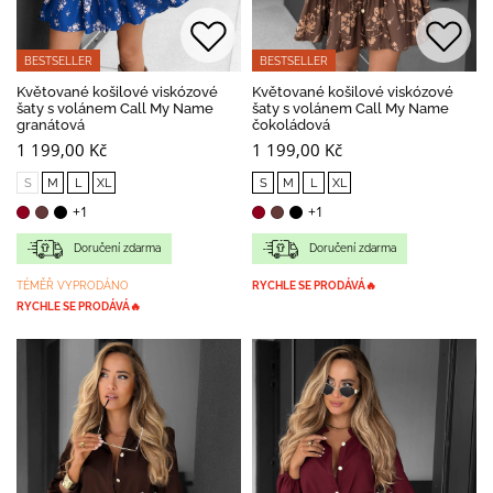
BESTSELLER
BESTSELLER
Květované košilové viskózové
Květované košilové viskózové
šaty s volánem Call My Name
šaty s volánem Call My Name
granátová
čokoládová
1 199,00 Kč
1 199,00 Kč
S
M
L
XL
S
M
L
XL
+1
+1
Doručení zdarma
Doručení zdarma
TÉMĚŘ VYPRODÁNO
RYCHLE SE PRODÁVÁ🔥
RYCHLE SE PRODÁVÁ🔥