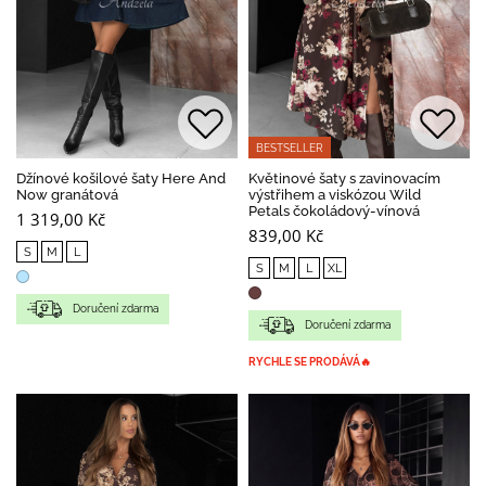
BESTSELLER
Džínové košilové šaty Here And
Květinové šaty s zavinovacím
Now granátová
výstřihem a viskózou Wild
Petals čokoládový-vínová
1 319,00 Kč
839,00 Kč
S
M
L
S
M
L
XL
Doručení zdarma
Doručení zdarma
RYCHLE SE PRODÁVÁ🔥