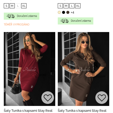
S
M
L
XL
S
M
L
XL
+4
Doručení zdarma
Doručení zdarma
TÉMĚŘ VYPRODÁNO
Šaty Tunika s kapsami Stay Real
Šaty Tunika s kapsami Stay Real