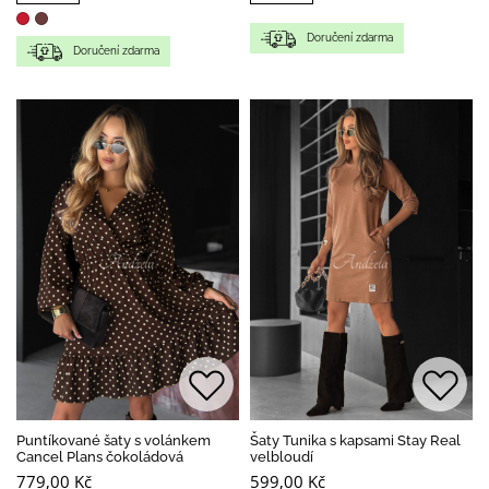
Doručení zdarma
Doručení zdarma
Puntíkované šaty s volánkem
Šaty Tunika s kapsami Stay Real
Cancel Plans čokoládová
velbloudí
779,00 Kč
599,00 Kč