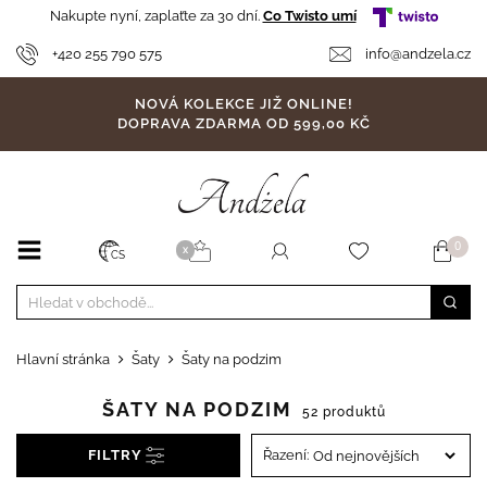
Nakupte nyní, zaplaťte za 30 dní.
Co Twisto umí
+420 255 790 575
info@andzela.cz
NOVÁ KOLEKCE JIŽ ONLINE!
DOPRAVA ZDARMA OD 599,00 KČ
0
X
CS
Hlavní stránka
Šaty
Šaty na podzim
ŠATY NA PODZIM
52 produktů
FILTRY
Řazení: