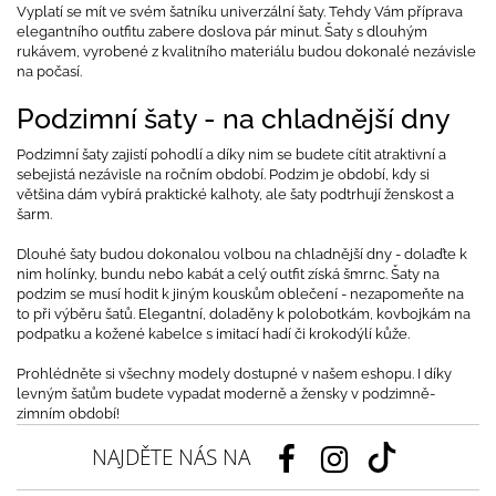
Vyplatí se mít ve svém šatníku univerzální šaty. Tehdy Vám příprava
elegantního outfitu zabere doslova pár minut. Šaty s dlouhým
rukávem, vyrobené z kvalitního materiálu budou dokonalé nezávisle
na počasí.
Podzimní šaty - na chladnější dny
Podzimní šaty zajistí pohodlí a díky nim se budete cítit atraktivní a
sebejistá nezávisle na ročním období. Podzim je období, kdy si
většina dám vybírá praktické kalhoty, ale šaty podtrhují ženskost a
šarm.
Dlouhé šaty budou dokonalou volbou na chladnější dny - dolaďte k
nim holínky, bundu nebo kabát a celý outfit získá šmrnc. Šaty na
podzim se musí hodit k jiným kouskům oblečení - nezapomeňte na
to při výběru šatů. Elegantní, doladěny k polobotkám, kovbojkám na
podpatku a kožené kabelce s imitací hadí či krokodýlí kůže.
Prohlédněte si všechny modely dostupné v našem eshopu. I díky
levným šatům budete vypadat moderně a žensky v podzimně-
zimním období!
NAJDĚTE NÁS NA