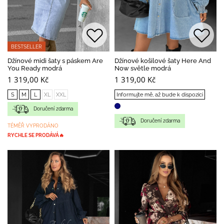
BESTSELLER
Džínové midi šaty s páskem Are
Džínové košilové šaty Here And
You Ready modrá
Now světle modrá
1 319,00 Kč
1 319,00 Kč
S
M
L
XL
XXL
Informujte mě, až bude k dispozici
Doručení zdarma
Doručení zdarma
TÉMĚŘ VYPRODÁNO
RYCHLE SE PRODÁVÁ🔥