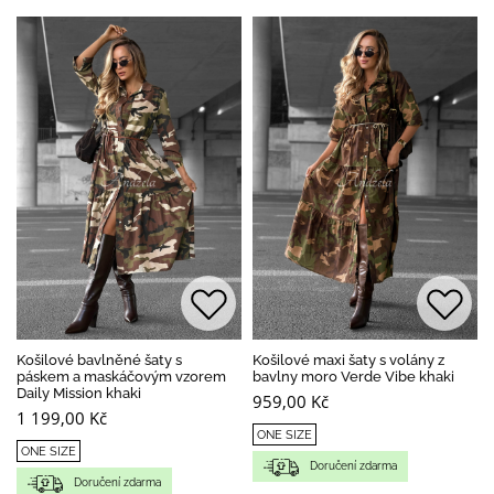
Košilové bavlněné šaty s
Košilové maxi šaty s volány z
páskem a maskáčovým vzorem
bavlny moro Verde Vibe khaki
Daily Mission khaki
959,00 Kč
1 199,00 Kč
ONE SIZE
ONE SIZE
Doručení zdarma
Doručení zdarma