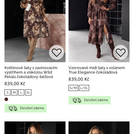
Květinové šaty s zavinovacím
Vzorované midi šaty s volánem
výstřihem a viskózou Wild
True Elegance čokoládová
Petals čokoládový-béžová
839,00 Kč
839,00 Kč
S/M
L/XL
S
M
L
XL
Doručení zdarma
Doručení zdarma