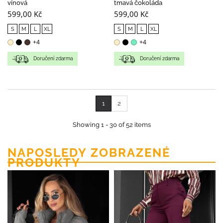
vínová
tmavá čokoláda
599,00 Kč
599,00 Kč
S
M
L
XL
S
M
L
XL
+4
+4
Doručení zdarma
Doručení zdarma
1
2
Showing 1 - 30 of 52 items
NAPOSLEDY ZOBRAZENÉ
PRODUKTY