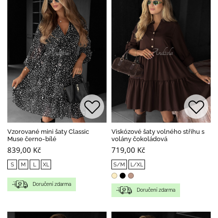
Vzorované mini šaty Classic
Viskózové šaty volného střihu s
Muse černo-bílé
volány čokoládová
839,00 Kč
719,00 Kč
S
M
L
XL
S/M
L/XL
Doručení zdarma
Doručení zdarma