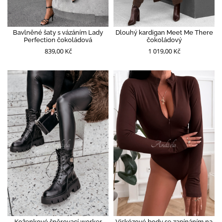
Bavlněné šaty s vázáním Lady
Dlouhý kardigan Meet Me There
Perfection čokoládová
čokoládový
839,00 Kč
1 019,00 Kč
Koženkové šněrovací worker
Viskózové body se zapínáním na