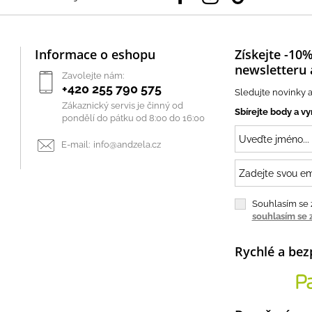
Informace o eshopu
Získejte -10%
newsletteru 
Zavolejte nám:
+420 255 790 575
Sledujte novinky a
Zákaznický servis je činný od
Sbírejte body a vy
pondělí do pátku od 8:00 do 16:00
E-mail:
info@andzela.cz
Souhlasím se 
souhlasím se 
Rychlé a bez