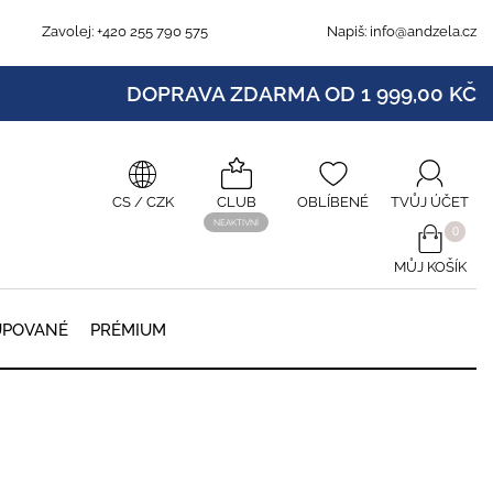
Zavolej:
+420 255 790 575
Napiš:
info@andzela.cz
DOPRAVA ZDARMA OD 1 999,00 KČ
CS
/ CZK
CLUB
OBLÍBENÉ
TVŮJ ÚČET
NEAKTIVNÍ
0
MŮJ KOŠÍK
0
UPOVANÉ
PRÉMIUM