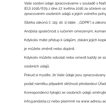
Vaše osobní údaje zpracovávame v souladě s Nař
(EÚ) 2016/679 z dne 27. května 2016 za účelem och
zpracováním osobních údajů a jejich volného po
(Sbírka zákonů č. 119, str. 1) (dále : „GDPR”) a zák
Andżela společnost s ručením omezeným, komandit
Kdykoliv máte přístup k údajům, získání jejich kopi
je můžete změnit nebo doplnit.
Kdykoliv můžete odvolat nebo omezit každý ze s
osobních údajů.
Pokud si myslíte, že Vaše ůdaje jsou zpracováv
podat námitku případně stěžnost předsedovi Úřad
Korespondenci týkající se osobních údajů směrujt
info@andzela.cz
nebo písemně na www adresu adm