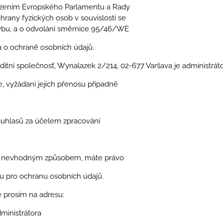
ízením Evropského Parlamentu a Rady
rany fyzických osob v souvislosti se
hybu, a o odvolání směrnice 95/46/WE
ona o ochraně osobních údajů.
ní společnosť, Wynalazek 2/214, 02-677 Varšava je administrát
e, vyžádaní jejich přenosu případně
ouhlasů za účelem zpracování
any nevhodným způsobem, máte právo
u pro ochranu osobních údajů.
e prosím na adresu:
inistrátora