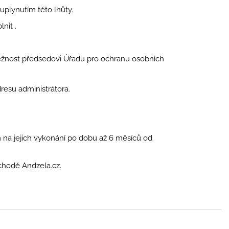
plynutím této lhůty.
nit .
ěžnost předsedovi Úřadu pro ochranu osobních
su administrátora.
na jejich vykonání po dobu až 6 měsíců od
chodě Andzela.cz.