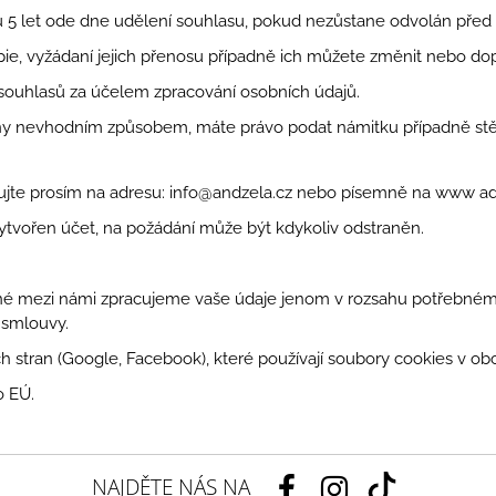
5 let ode dne udělení souhlasu, pokud nezůstane odvolán před u
opie, vyžádaní jejich přenosu případně ich můžete změnit nebo dopl
souhlasů za účelem zpracování osobních údajů.
vany nevhodním způsobem, máte právo podat námitku případně st
ujte prosím na adresu:
info@andzela.cz
nebo písemně na www adre
vořen účet, na požádání může být kdykoliv odstraněn.
ené mezi námi zpracujeme vaše údaje jenom v rozsahu potřebném 
 smlouvy.
h stran (Google, Facebook), které používají soubory cookies v ob
 EÚ.
NAJDĚTE NÁS NA