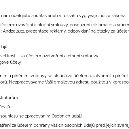
 nám udělujete souhlas aneb v rozsahu vyplývajícího ze zákona.
elem: uzavření a plnění smlouvy, posouzení reklamace a vrácen
 : Andzela.cz, prezentace reklamy, odpovídaní na otázky za účel
ajů:
o, velikost – za účelem uzatvoření a plnení smlouvy
ngové účely
ním a plněním smlouvy se ukládá za účelem uzatvoření a plnění 
 sporů. Nezpracovávame Vaši emailovou adresu použitou v koresp
trátorům.
údajů.
souhlasu se zpracovaním Osobních údajů.
tření za účelem ochrany Vašich osobních údajů před jejich zveř