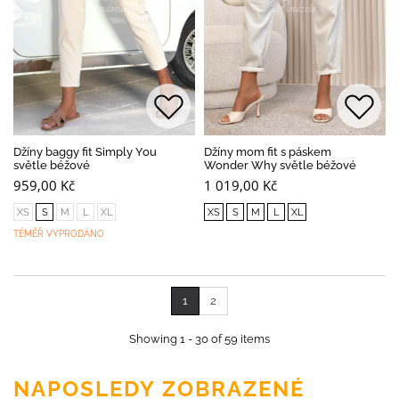
Džíny baggy fit Simply You
Džíny mom fit s páskem
světle béžové
Wonder Why světle béžové
959,00 Kč
1 019,00 Kč
XS
S
M
L
XL
XS
S
M
L
XL
TÉMĚŘ VYPRODÁNO
1
2
Showing 1 - 30 of 59 items
NAPOSLEDY ZOBRAZENÉ