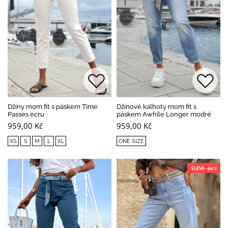
Džíny mom fit s páskem Time
Džínové kalhoty mom fit s
Passes ecru
páskem Awhile Longer modré
959,00 Kč
959,00 Kč
XS
S
M
L
XL
ONE SIZE
SLEVA -50%