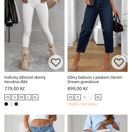
Kalhoty džínové skinny
Džíny balloon s páskem Denim
Kendriss Bílé
Dream granátové
779,00 Kč
899,00 Kč
XS
S
M
L
XL
XS
S
M
L
XL
TÉMĚŘ VYPRODÁNO