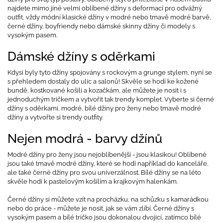
najdete mimo jiné velmi oblíbené džíny s deformací pro odvážný
outfit, vždy módní klasické džíny v modré nebo tmavě modré barvě,
černé džíny, boyfriendy nebo dámské skinny džíny či modely s
vysokým pasem.
Dámské džíny s oděrkami
Kdysi byly tyto džíny spojovány s rockovým a grunge stylem, nyní se
s přehledem dostaly do ulic a salonů! Skvěle se hodí ke kožené
bundě, kostkované košili a kozačkám, ale můžete je nosit i s
jednoduchým tričkem a vytvořit tak trendy komplet. Vyberte si černé
džíny s oděrkami, modré, bílé džíny pro ženy nebo tmavě modré
džíny a vytvořte si trendy outfity.
Nejen modrá - barvy džínů
Modré džíny pro ženy jsou nejoblíbenější - jsou klasikou! Oblíbené
jsou také tmavě modré džíny, které se hodí například do kanceláře,
ale také černé džíny pro svou univerzálnost. Bílé džíny se na léto
skvěle hodí k pastelovým košilím a krajkovým halenkám.
Černé džíny si můžete vzít na procházku, na schůzku s kamarádkou
nebo do práce - můžete je nosit, jak se vám zlíbí. Černé džíny s
vysokým pasem a bílé tričko jsou dokonalou dvojicí, zatímco bílé