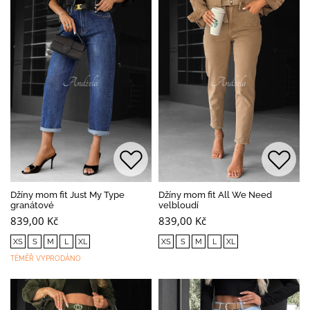
Džíny mom fit Just My Type
Džíny mom fit All We Need
granátové
velbloudí
839,00 Kč
839,00 Kč
XS
S
M
L
XL
XS
S
M
L
XL
TÉMĚŘ VYPRODÁNO