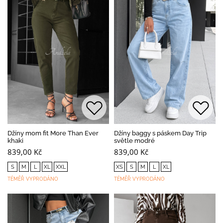
Džíny mom fit More Than Ever
Džíny baggy s páskem Day Trip
khaki
světle modré
839,00 Kč
839,00 Kč
S
M
L
XL
XXL
XS
S
M
L
XL
TÉMĚŘ VYPRODÁNO
TÉMĚŘ VYPRODÁNO