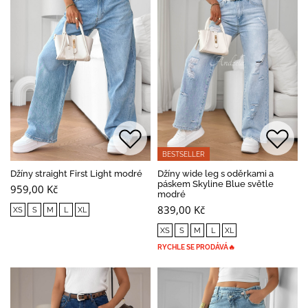
BESTSELLER
Džíny straight First Light modré
Džíny wide leg s oděrkami a
páskem Skyline Blue světle
959,00 Kč
modré
839,00 Kč
XS
S
M
L
XL
XS
S
M
L
XL
RYCHLE SE PRODÁVÁ🔥