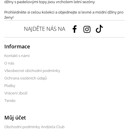
džíny s pastelovými topy jsou vrcholem letní sezóny.
Prohlédněte si celou kolekci a objednejte si levné a módní džíny pro
ženy!
NAJDĚTE NÁS NA
Informace
Kontakt s námi
O nás
Všeobecné obchodní podmínky
Ochrana osobních údajů
Platby
Vrácení zboží
Twisto
Můj účet
Obchodní podmínky Andżela Club