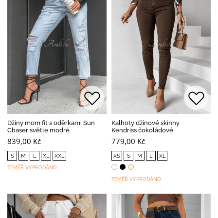
Džíny mom fit s oděrkami Sun
Kalhoty džínové skinny
Chaser světle modré
Kendriss čokoládové
839,00 Kč
779,00 Kč
S
M
L
XL
XXL
XS
S
M
L
XL
TÉMĚŘ VYPRODÁNO
TÉMĚŘ VYPRODÁNO