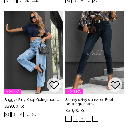
S
M
L
XL
XXL
XS
S
M
L
XL
NOVINKA
NOVINKA
Baggy džíny Keep Going modré
Skinny džíny s páskem Feel
Better granátové
839,00 Kč
839,00 Kč
XS
S
M
L
XL
XS
S
M
L
XL