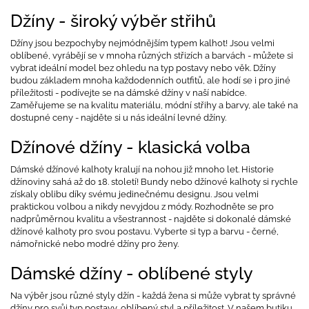
Džíny - široký výběr střihů
Džíny jsou bezpochyby nejmódnějším typem kalhot! Jsou velmi
oblíbené, vyrábějí se v mnoha různých střizích a barvách - můžete si
vybrat ideální model bez ohledu na typ postavy nebo věk. Džíny
budou základem mnoha každodenních outfitů, ale hodí se i pro jiné
příležitosti - podívejte se na dámské džíny v naší nabídce.
Zaměřujeme se na kvalitu materiálu, módní střihy a barvy, ale také na
dostupné ceny - najděte si u nás ideální levné džíny.
Džínové džíny - klasická volba
Dámské džínové kalhoty kralují na nohou již mnoho let. Historie
džínoviny sahá až do 18. století! Bundy nebo džínové kalhoty si rychle
získaly oblibu díky svému jedinečnému designu. Jsou velmi
praktickou volbou a nikdy nevyjdou z módy. Rozhodněte se pro
nadprůměrnou kvalitu a všestrannost - najděte si dokonalé dámské
džínové kalhoty pro svou postavu. Vyberte si typ a barvu - černé,
námořnické nebo modré džíny pro ženy.
Dámské džíny - oblíbené styly
Na výběr jsou různé styly džín - každá žena si může vybrat ty správné
džíny pro svůj typ postavy, oblíbený styl a příležitost. V našem butiku