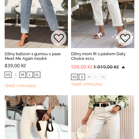
Džíny balloon s gumou v pase
Džíny mom fit s páskem Daily
Meet Me Again modré
Choice ecru
839,00 Kč
509,00 Kč
1 019,00 Kč
🔥
XS
S
M
L
XL
XS
S
M
L
XL
TÉMĚŘ VYPRODÁNO
TÉMĚŘ VYPRODÁNO