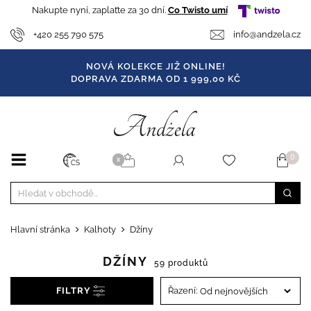
Nakupte nyní, zaplaťte za 30 dní.
Co Twisto umí
+420 255 790 575
info@andzela.cz
NOVÁ KOLEKCE JIŽ ONLINE!
DOPRAVA ZDARMA OD 1 999,00 KČ
0
X
CS
Hlavní stránka
Kalhoty
Džíny
DŽÍNY
59 produktů
FILTRY
Řazení: