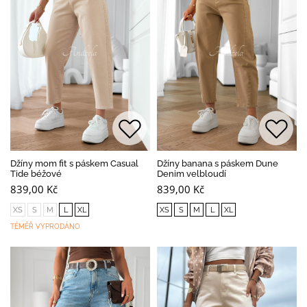
Džíny mom fit s páskem Casual
Džíny banana s páskem Dune
Tide béžové
Denim velbloudí
839,00 Kč
839,00 Kč
XS
S
M
L
XL
XS
S
M
L
XL
TÉMĚŘ VYPRODÁNO