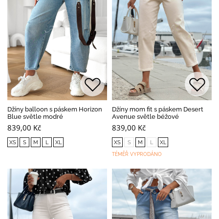
Džíny balloon s páskem Horizon
Džíny mom fit s páskem Desert
Blue světle modré
Avenue světle béžové
839,00 Kč
839,00 Kč
XS
S
M
L
XL
XS
S
M
L
XL
TÉMĚŘ VYPRODÁNO