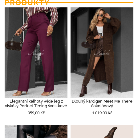
PRODUKTY
Elegantní kalhoty wide leg z
Dlouhý kardigan Meet Me There
viskózy Perfect Timing švestkové
čokoládový
959,00 Kč
1 019,00 Kč