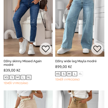
Džíny skinny Missed Again
Džíny wide leg Mayla modré
modré
899,00 Kč
839,00 Kč
XS
S
M
L
XL
XS
S
M
L
XL
TÉMĚŘ VYPRODÁNO
TÉMĚŘ VYPRODÁNO