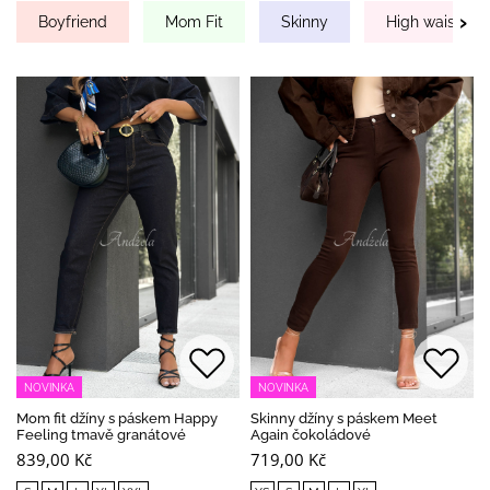
›
Boyfriend
Mom Fit
Skinny
High waist
NOVINKA
NOVINKA
Mom fit džíny s páskem Happy
Skinny džíny s páskem Meet
Feeling tmavě granátové
Again čokoládové
839,00 Kč
719,00 Kč