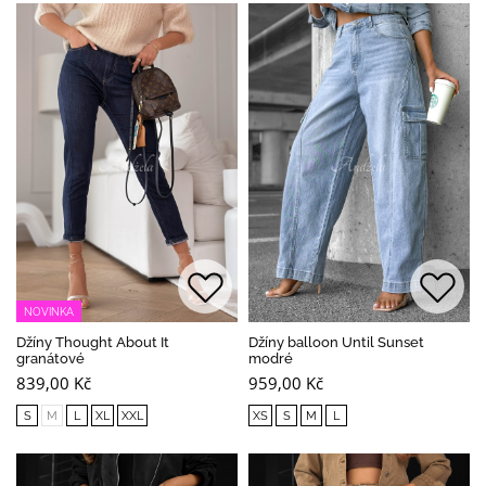
NOVINKA
Džíny Thought About It
Džíny balloon Until Sunset
granátové
modré
839,00 Kč
959,00 Kč
S
M
L
XL
XXL
XS
S
M
L