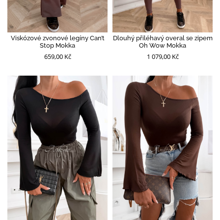
Viskózové zvonové legíny Can’t
Dlouhý přiléhavý overal se zipem
Stop Mokka
Oh Wow Mokka
659,00 Kč
1 079,00 Kč