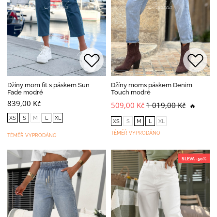
Džíny mom fit s páskem Sun
Džíny moms páskem Denim
Fade modré
Touch modré
839,00 Kč
509,00 Kč
1 019,00 Kč
🔥
XS
S
M
L
XL
XS
S
M
L
XL
TÉMĚŘ VYPRODÁNO
TÉMĚŘ VYPRODÁNO
SLEVA -50%