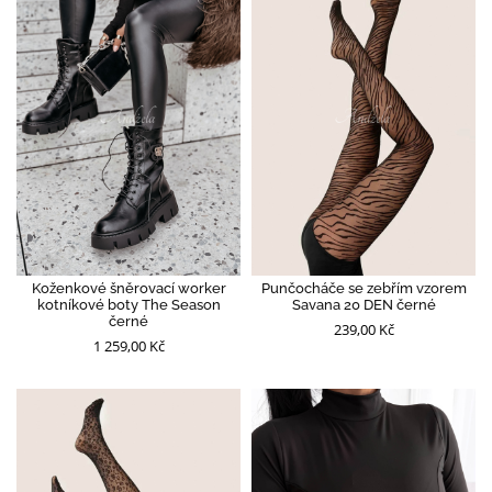
Koženkové šněrovací worker
Punčocháče se zebřím vzorem
kotníkové boty The Season
Savana 20 DEN černé
černé
239,00 Kč
1 259,00 Kč