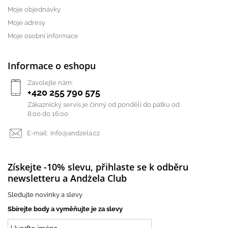
Moje objednávky
Moje adresy
Moje osobní informace
Informace o eshopu
Zavolejte nám:
+420 255 790 575
Zákaznický servis je činný od pondělí do pátku od
8:00 do 16:00
E-mail:
info@andzela.cz
Získejte -10% slevu, přihlaste se k odběru
newsletteru a Andżela Club
Sledujte novinky a slevy
Sbírejte body a vyměňujte je za slevy