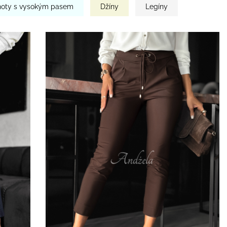
hoty s vysokým pasem
Džíny
Legíny