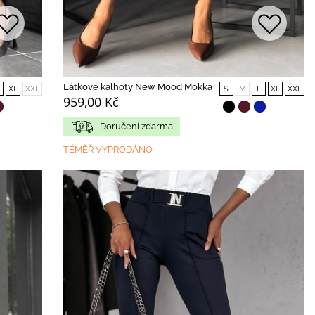
Látkové kalhoty New Mood Mokka
XL
XXL
S
M
L
XL
XXL
959,00 Kč
Doručení zdarma
TÉMĚŘ VYPRODÁNO