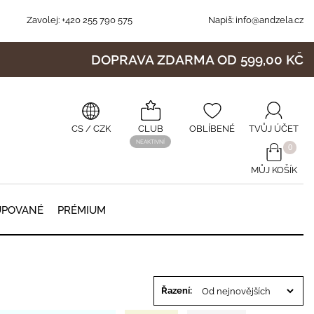
Zavolej:
+420 255 790 575
Napiš:
info@andzela.cz
DOPRAVA ZDARMA OD 599,00 KČ
CS
/ CZK
CLUB
OBLÍBENÉ
TVŮJ ÚČET
NEAKTIVNÍ
0
MŮJ KOŠÍK
0
UPOVANÉ
PRÉMIUM
Řazení: