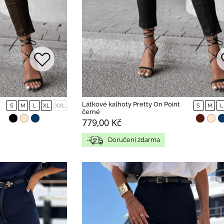
Látkové kalhoty Pretty On Point
S
M
L
XL
XXL
S
M
L
černé
779,00 Kč
Doručení zdarma