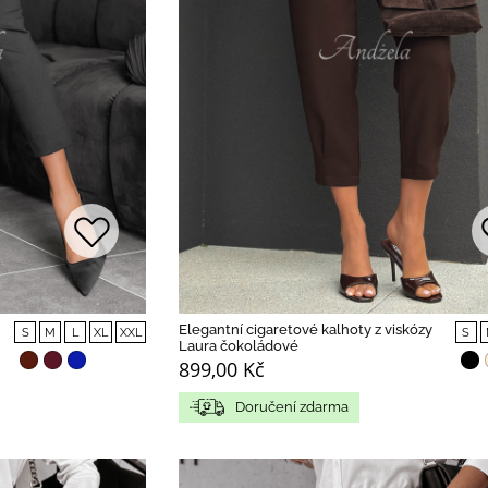
Elegantní cigaretové kalhoty z viskózy
S
M
L
XL
XXL
S
Laura čokoládové
899,00 Kč
Doručení zdarma