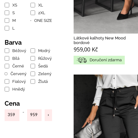
XS
XL
S
2XL
M
ONE SIZE
L
Látkové kalhoty New Mood
Barva
bordové
959,00 Kč
Béžový
Modrý
Bílá
Růžový
Doručení zdarma
Černé
Šedá
Červený
Zelený
Fialový
Žlutá
Hnědý
Cena
-