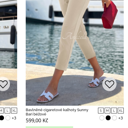
Bavlněné cigaretové kalhoty Sunny
M
L
XL
S
M
L
XL
Bari béžové
+3
+3
599,00 Kč