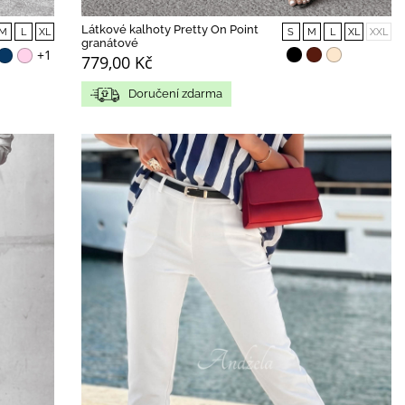
Látkové kalhoty Pretty On Point
M
L
XL
S
M
L
XL
XXL
granátové
+1
779,00 Kč
Doručení zdarma