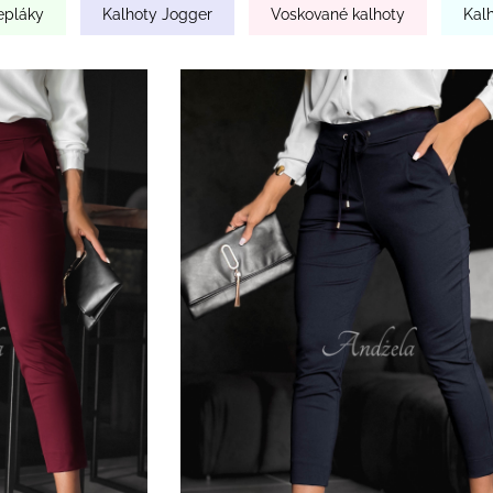
epláky
Kalhoty Jogger
Voskované kalhoty
Kal