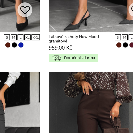
Látkové kalhoty New Mood
S
M
L
XL
XXL
S
M
L
granátové
959,00 Kč
Doručení zdarma