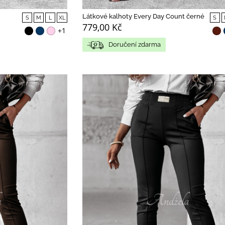
Látkové kalhoty Every Day Count černé
S
M
L
XL
S
779,00 Kč
+1
Doručení zdarma