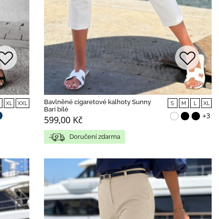
Bavlněné cigaretové kalhoty Sunny
XL
XXL
S
M
L
XL
Bari bílé
+3
599,00 Kč
Doručení zdarma