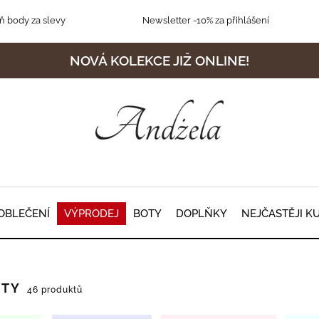
 body za slevy
Newsletter
-10% za přihlášení
NOVÁ KOLEKCE JIŽ ONLINE!
OBLEČENÍ
VÝPRODEJ
BOTY
DOPLŇKY
NEJČASTĚJI K
OTY
46 produktů