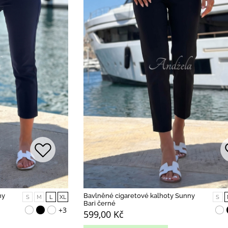
ny
Bavlněné cigaretové kalhoty Sunny
S
M
L
XL
S
Bari černé
+3
599,00 Kč