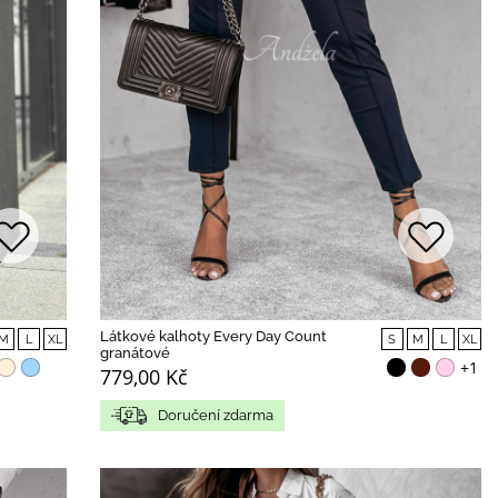
Látkové kalhoty Every Day Count
M
L
XL
S
M
L
XL
granátové
+1
779,00 Kč
Doručení zdarma