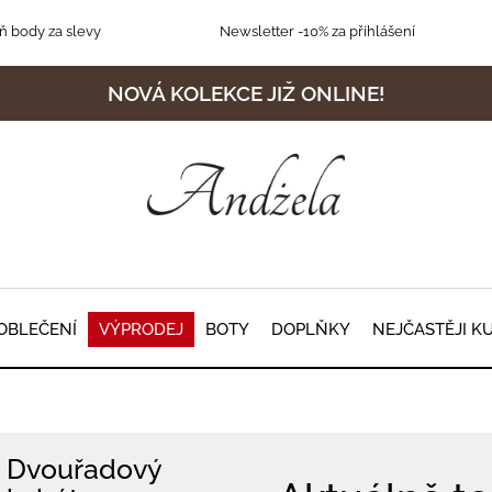
 body za slevy
Newsletter
-10% za přihlášení
NOVÁ KOLEKCE JIŽ ONLINE!
OBLEČENÍ
VÝPRODEJ
BOTY
DOPLŇKY
NEJČASTĚJI K
Dvouřadový