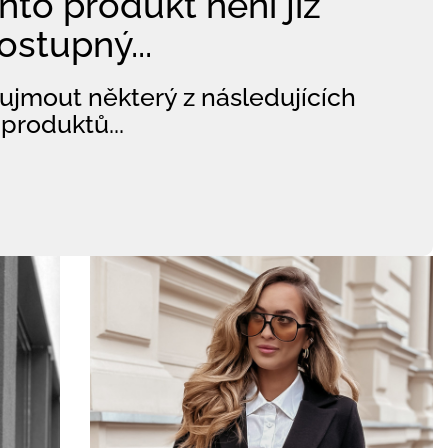
nto produkt není již
ostupný...
ujmout některý z následujících
produktů...