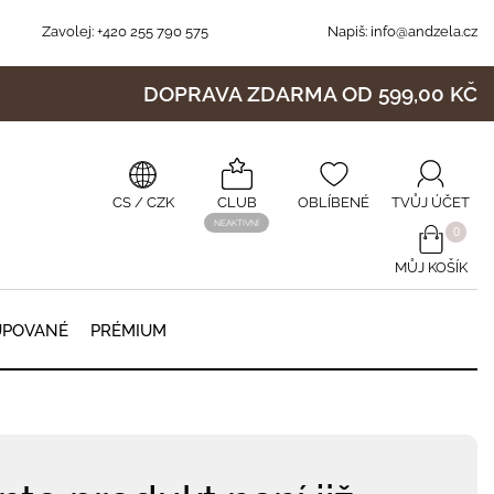
Zavolej:
+420 255 790 575
Napiš:
info@andzela.cz
DOPRAVA ZDARMA OD 599,00 KČ
CS
/ CZK
CLUB
OBLÍBENÉ
TVŮJ ÚČET
NEAKTIVNÍ
0
MŮJ KOŠÍK
0
UPOVANÉ
PRÉMIUM