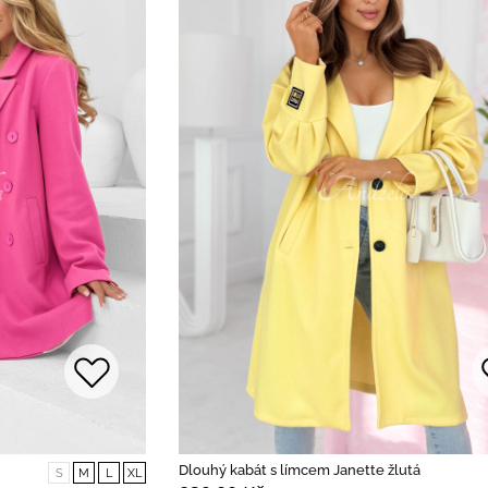
Dlouhý kabát s límcem Janette žlutá
S
M
L
XL