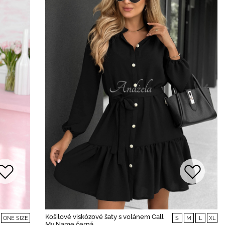
Košilové viskózové šaty s volánem Call
ONE SIZE
S
M
L
XL
My Name černá