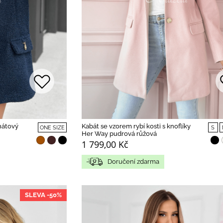
nátový
Kabát se vzorem rybí kosti s knoflíky
ONE SIZE
S
Her Way pudrová růžová
1 799,00 Kč
Doručení zdarma
SLEVA -50%