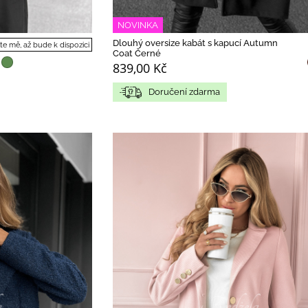
NOVINKA
Dlouhý oversize kabát s kapucí Autumn
te mě, až bude k dispozici
Coat Černé
839,00 Kč
Doručení zdarma