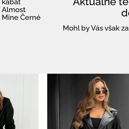
Aktuálně te
kabát
Almost
d
Mine Černé
Mohl by Vás však za