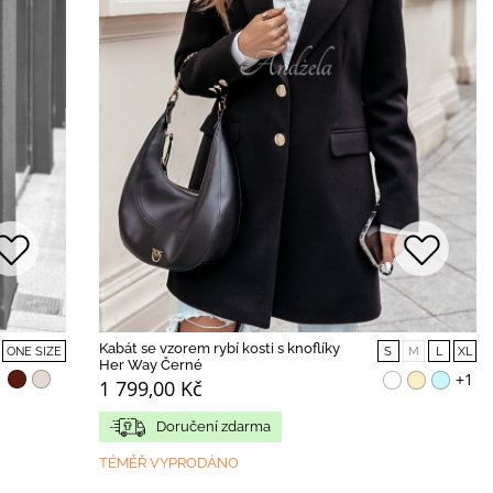
Kabát se vzorem rybí kosti s knoflíky
ONE SIZE
S
M
L
XL
Her Way Černé
+1
1 799,00 Kč
Doručení zdarma
TÉMĚŘ VYPRODÁNO