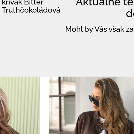
Aktuálně te
křivák Bitter
Truthčokoládová
d
Mohl by Vás však za