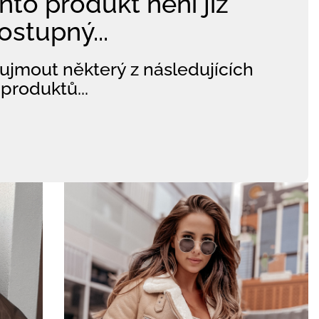
nto produkt není již
ostupný...
ujmout některý z následujících
produktů...