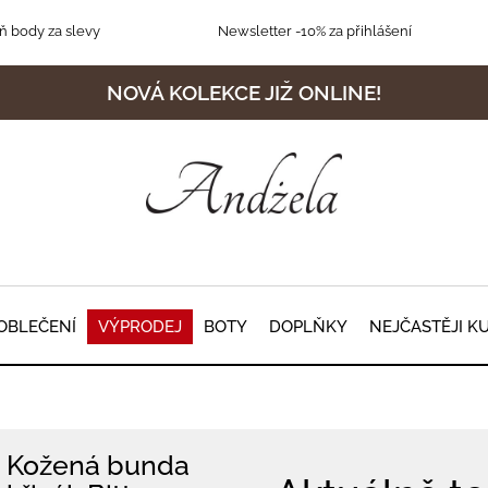
 body za slevy
Newsletter
-10% za přihlášení
NOVÁ KOLEKCE JIŽ ONLINE!
OBLEČENÍ
VÝPRODEJ
BOTY
DOPLŇKY
NEJČASTĚJI K
Kožená bunda