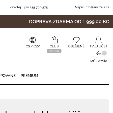
Zavolej:
+420 255 790 575
Napiš:
info@andzela.cz
DOPRAVA ZDARMA OD 1 999,00 KČ
CS
/ CZK
CLUB
OBLÍBENÉ
TVŮJ ÚČET
NEAKTIVNÍ
0
MŮJ KOŠÍK
0
UPOVANÉ
PRÉMIUM