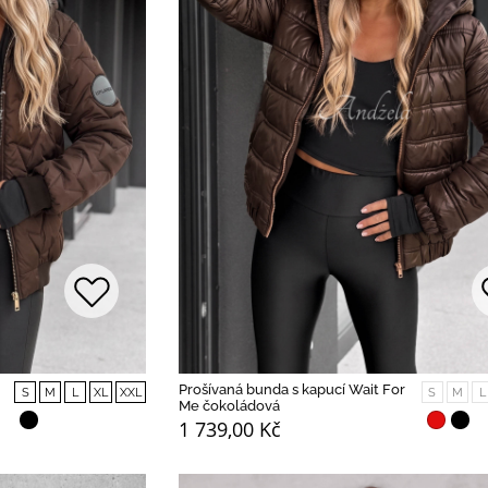
Prošívaná bunda s kapucí Wait For
S
M
L
XL
XXL
S
M
L
Me čokoládová
1 739,00 Kč