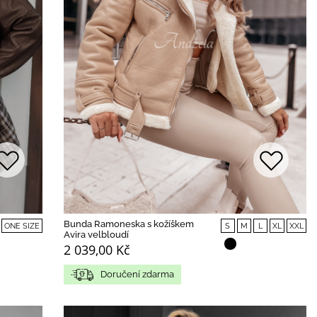
Bunda Ramoneska s kožíškem
ONE SIZE
S
M
L
XL
XXL
Avira velbloudí
2 039,00 Kč
Doručení zdarma