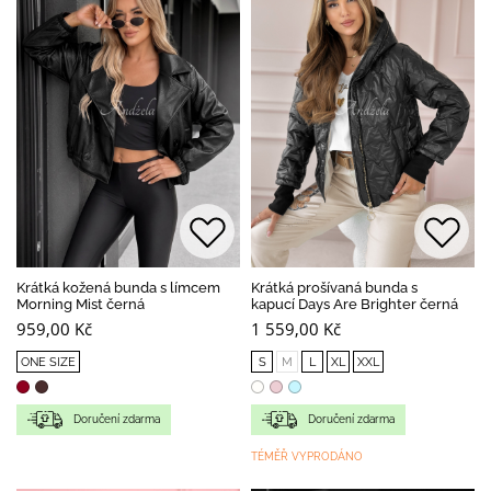
Krátká kožená bunda s límcem
Krátká prošívaná bunda s
Morning Mist černá
kapucí Days Are Brighter černá
959,00 Kč
1 559,00 Kč
ONE SIZE
S
M
L
XL
XXL
Doručení zdarma
Doručení zdarma
TÉMĚŘ VYPRODÁNO