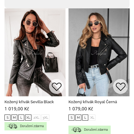
Kožený křivák Sevilla Black
Kožený křivák Royal Černá
1 019,00 Kč
1 079,00 Kč
S
M
L
XL
2XL
3XL
S
M
L
XL
Doručení zdarma
Doručení zdarma