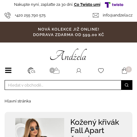
Nakupte nyní, zaplaťte za 30 dní.
Co Twisto umí
+420 255 790 575
info@andzela.cz
NOVÁ KOLEKCE JIŽ ONLINE!
DOPRAVA ZDARMA OD 599,00 KČ
0
X
CS
Hlavní stránka
Kožený křivák
Fall Apart