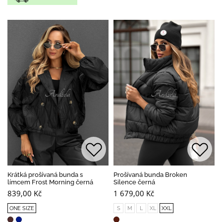
Krátká prošívaná bunda s
Prošívaná bunda Broken
límcem Frost Morning černá
Silence černá
839,00 Kč
1 679,00 Kč
ONE SIZE
S
M
L
XL
XXL