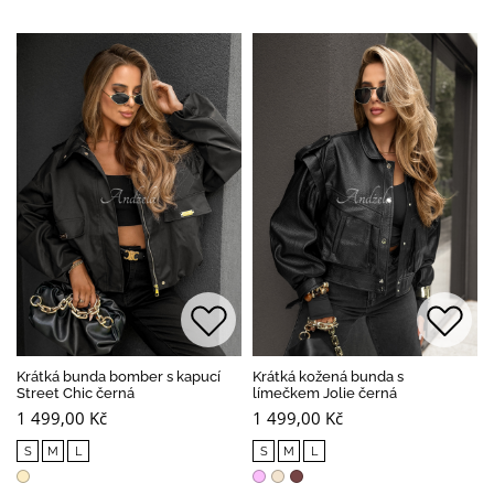
Krátká bunda bomber s kapucí
Krátká kožená bunda s
Street Chic černá
límečkem Jolie černá
1 499,00 Kč
1 499,00 Kč
S
M
L
S
M
L