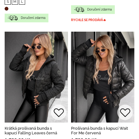
S
M
L
Doručení zdarma
Doručení zdarma
RYCHLE SE PRODÁVÁ🔥
Krátká prošívaná bunda s
Prošívaná bunda s kapucí Wait
kapucí Falling Leaves černá
For Me červená