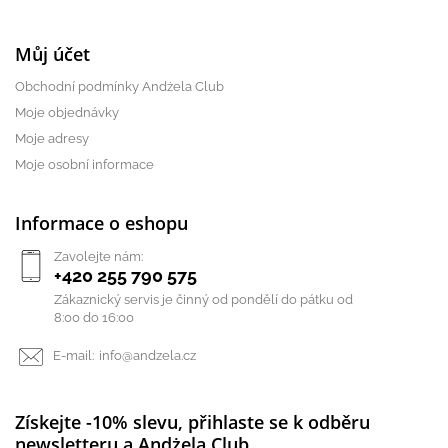
Můj účet
Obchodní podmínky Andżela Club
Moje objednávky
Moje adresy
Moje osobní informace
Informace o eshopu
Zavolejte nám:
+420 255 790 575
Zákaznický servis je činný od pondělí do pátku od
8:00 do 16:00
E-mail:
info@andzela.cz
Získejte -10% slevu, přihlaste se k odběru
newsletteru a Andżela Club