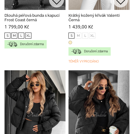
Dlouhá péřová bunda s kapucí
Krátký kožený křivák Valenti
Frost Coast černá
Černá
1 799,00 Kč
1 439,00 Kč
S
M
L
XL
S
M
L
XL
Doručení zdarma
Doručení zdarma
TÉMĚŘ VYPRODÁNO