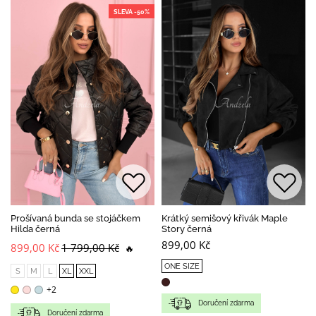
SLEVA -50%
Prošívaná bunda se stojáčkem
Krátký semišový křivák Maple
Hilda černá
Story černá
899,00 Kč
899,00 Kč
1 799,00 Kč
🔥
ONE SIZE
S
M
L
XL
XXL
+2
Doručení zdarma
Doručení zdarma