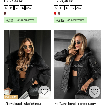
1 739,00 Kč
1 739,00 Kč
S
M
L
XL
XXL
S
M
L
XL
XXL
Doručení zdarma
Doručení zdarma
PREMIUM
Péřová bunda s kožešinou
Prošívaná bunda Forest Story