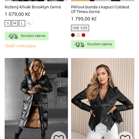
Kožený křivák Brooklyn černá
Péřová bunda s kapucí Coldest
Of Times černá
1 079,00 Kč
1 799,00 Kč
S
M
L
XL
ONE SIZE
Doručení zdarma
Doručení zdarma
TÉMĚŘ VYPRODÁNO