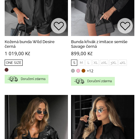
Kožená bunda Wild Desire
Bunda křivák z imitace semiše
černá
Savage černá
1 019,00 Kč
899,00 Kč
ONE SIZE
S
M
L
XL
2XL
3XL
4XL
+12
Doručení zdarma
Doručení zdarma