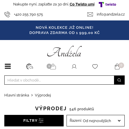
Nakupte nyní, zaplaťte za 30 dní.
Co Twisto umí
+420 255 790 575
info@andzela.cz
NOVÁ KOLEKCE JIŽ ONLINE!
DOPRAVA ZDARMA OD 1 999,00 KČ
0
X
CS
Hlavní stránka
Výprodej
VÝPRODEJ
546 produktů
FILTRY
Řazení: