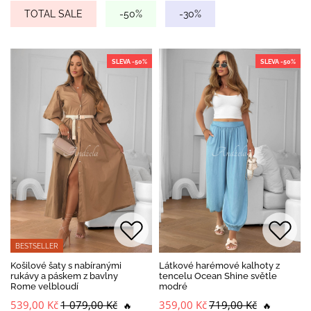
TOTAL SALE
-50%
-30%
SLEVA -50%
SLEVA -50%
BESTSELLER
Košilové šaty s nabíranými
Látkové harémové kalhoty z
rukávy a páskem z bavlny
tencelu Ocean Shine světle
Rome velbloudí
modré
539,00 Kč
1 079,00 Kč
359,00 Kč
719,00 Kč
🔥
🔥