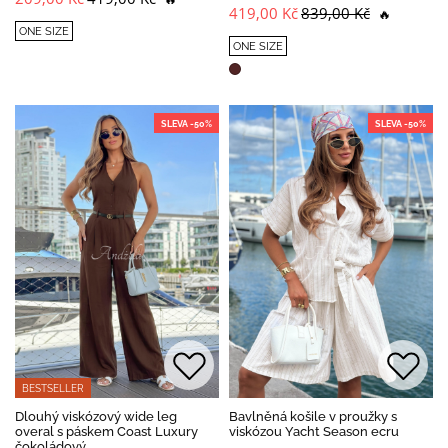
419,00 Kč
839,00 Kč
🔥
ONE SIZE
ONE SIZE
SLEVA -50%
SLEVA -50%
BESTSELLER
Dlouhý viskózový wide leg
Bavlněná košile v proužky s
overal s páskem Coast Luxury
viskózou Yacht Season ecru
čokoládový