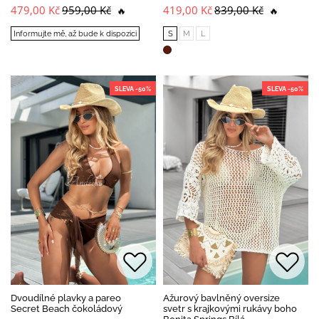
479,00 Kč
959,00 Kč
419,00 Kč
839,00 Kč
🔥
🔥
Informujte mě, až bude k dispozici
S
M
L
SLEVA -50%
SLEVA -50%
Dvoudílné plavky a pareo
Ažurový bavlněný oversize
Secret Beach čokoládový
svetr s krajkovými rukávy boho