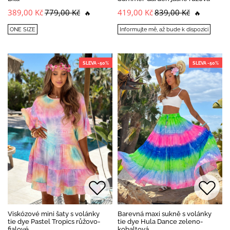
389,00 Kč
779,00 Kč
419,00 Kč
839,00 Kč
🔥
🔥
ONE SIZE
Informujte mě, až bude k dispozici
SLEVA -50%
SLEVA -50%
Viskózové mini šaty s volánky
Barevná maxi sukně s volánky
tie dye Pastel Tropics růžovo-
tie dye Hula Dance zeleno-
fialové
kobaltová