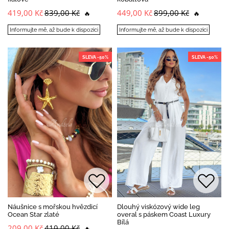
419,00 Kč
839,00 Kč
449,00 Kč
899,00 Kč
🔥
🔥
Informujte mě, až bude k dispozici
Informujte mě, až bude k dispozici
SLEVA -50%
SLEVA -50%
Náušnice s mořskou hvězdicí
Dlouhý viskózový wide leg
Ocean Star zlaté
overal s páskem Coast Luxury
Bílá
209,00 Kč
419,00 Kč
🔥