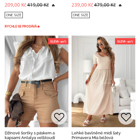
209,00 Kč
419,00 Kč
239,00 Kč
479,00 Kč
🔥
🔥
ONE SIZE
ONE SIZE
RYCHLE SE PRODÁVÁ🔥
SLEVA -50%
SLEVA -50%
Džínové šortky s páskem a
Lehké bavlněné midi šaty
kapsami Antalya velbloudí
Primavera Mia béžová