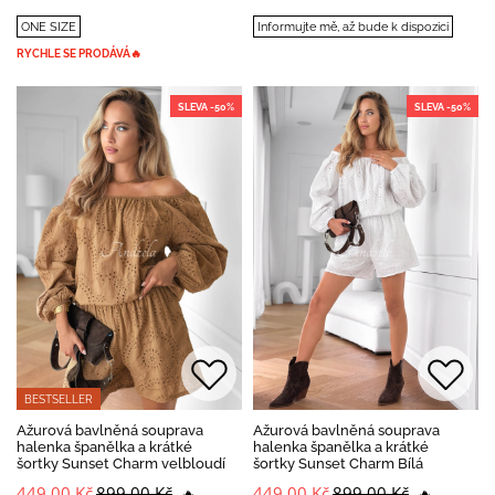
ONE SIZE
Informujte mě, až bude k dispozici
RYCHLE SE PRODÁVÁ🔥
SLEVA -50%
SLEVA -50%
BESTSELLER
Ažurová bavlněná souprava
Ažurová bavlněná souprava
halenka španělka a krátké
halenka španělka a krátké
šortky Sunset Charm velbloudí
šortky Sunset Charm Bílá
449,00 Kč
899,00 Kč
449,00 Kč
899,00 Kč
🔥
🔥