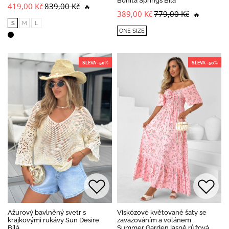
Bonita Springs Bílá
419,00 Kč
839,00 Kč
🔥
389,00 Kč
779,00 Kč
🔥
S
M
L
ONE SIZE
SLEVA -50%
SLEVA -50%
Ažurový bavlněný svetr s
Viskózové květované šaty se
krajkovými rukávy Sun Desire
zavazováním a volánem
Bílá
Summer Garden jasně růžová