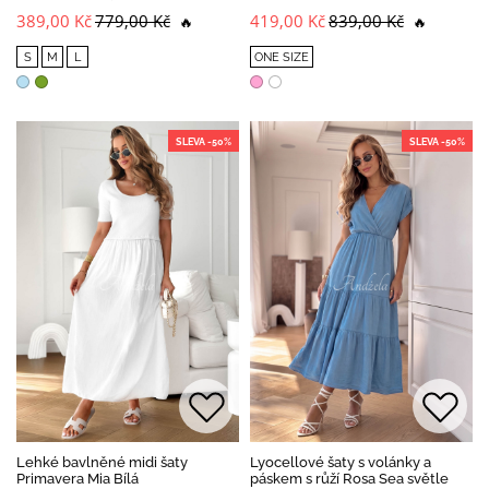
389,00 Kč
779,00 Kč
419,00 Kč
839,00 Kč
🔥
🔥
S
M
L
ONE SIZE
SLEVA -50%
SLEVA -50%
Lehké bavlněné midi šaty
Lyocellové šaty s volánky a
Primavera Mia Bílá
páskem s růží Rosa Sea světle