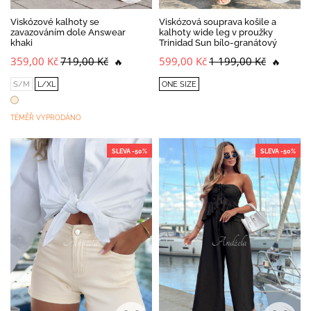
Viskózové kalhoty se
Viskózová souprava košile a
zavazováním dole Answear
kalhoty wide leg v proužky
khaki
Trinidad Sun bílo-granátový
359,00 Kč
719,00 Kč
599,00 Kč
1 199,00 Kč
🔥
🔥
S/M
L/XL
ONE SIZE
TÉMĚŘ VYPRODÁNO
SLEVA -50%
SLEVA -50%