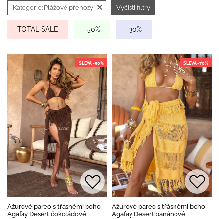
×
Kategorie:
Plážové přehozy
Vyčisti filtry
TOTAL SALE
-50%
-30%
SLEVA -50%
SLEVA -70%
Ažurové pareo s třásněmi boho
Ažurové pareo s třásněmi boho
Agafay Desert čokoládové
Agafay Desert banánové