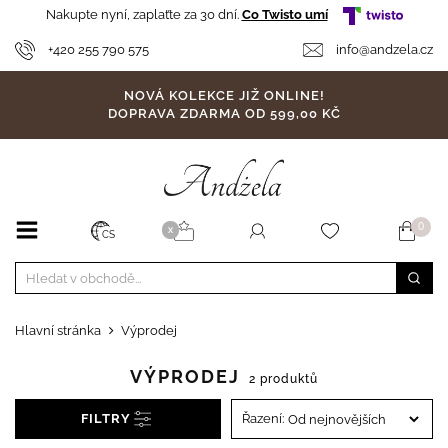
Nakupte nyní, zaplaťte za 30 dní.
Co Twisto umí
+420 255 790 575
info@andzela.cz
NOVÁ KOLEKCE JIŽ ONLINE!
DOPRAVA ZDARMA OD 599,00 KČ
0
X
CS
Hlavní stránka
Výprodej
VÝPRODEJ
2 produktů
FILTRY
Řazení: