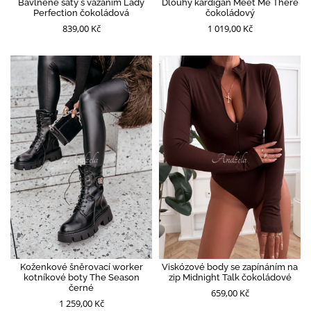
Bavlněné šaty s vázáním Lady
Dlouhý kardigan Meet Me There
Perfection čokoládová
čokoládový
839,00 Kč
1 019,00 Kč
Koženkové šněrovací worker
Viskózové body se zapínáním na
kotníkové boty The Season
zip Midnight Talk čokoládové
černé
659,00 Kč
1 259,00 Kč