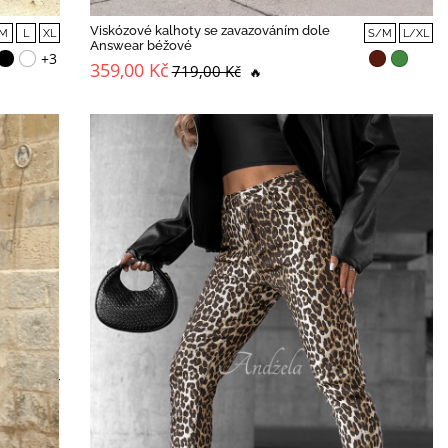
Viskózové kalhoty se zavazováním dole
M
L
XL
S/M
L/XL
Answear béžové
+3
359,00 Kč
719,00 Kč
🔥