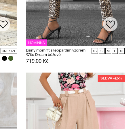
NOVINKA
Džíny mom fit s leopardím vzorem
XS
S
M
L
XL
ONE SIZE
Wild Dream béžové
719,00 Kč
SLEVA -50%