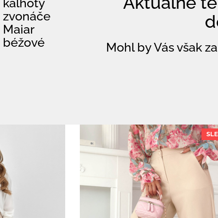
Aktuálně te
kalhoty
zvonáče
d
Maiar
béžové
Mohl by Vás však za
SLE