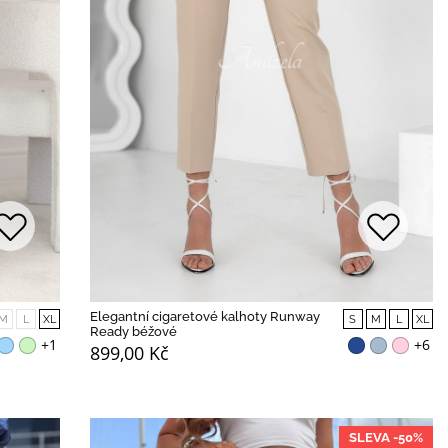
Elegantní cigaretové kalhoty Runway
M
L
XL
S
M
L
XL
Ready béžové
+1
+6
899,00 Kč
SLEVA -50%