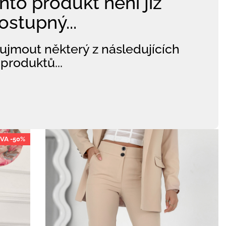
nto produkt není již
ostupný...
ujmout některý z následujících
produktů...
VA -50%