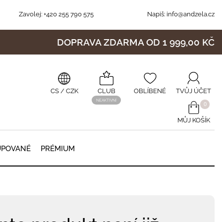
Zavolej:
+420 255 790 575
Napiš:
info@andzela.cz
DOPRAVA ZDARMA OD 1 999,00 KČ
CS
/ CZK
CLUB
OBLÍBENÉ
TVŮJ ÚČET
NEAKTIVNÍ
0
MŮJ KOŠÍK
0
UPOVANÉ
PRÉMIUM