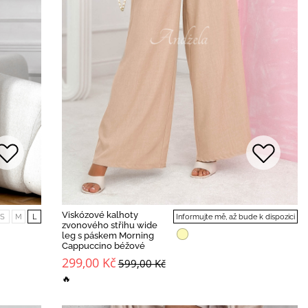
Viskózové kalhoty
S
M
L
Informujte mě, až bude k dispozici
zvonového střihu wide
leg s páskem Morning
Cappuccino béžové
299,00 Kč
599,00 Kč
🔥