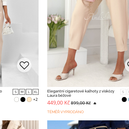
To
Elegantní cigaretové kalhoty z viskózy
S
M
L
XL
S
Laura béžové
+2
449,00 Kč
899,00 Kč
🔥
TÉMĚŘ VYPRODÁNO