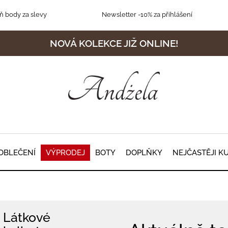
 body za slevy
Newsletter
-10% za přihlášení
NOVÁ KOLEKCE JIŽ ONLINE!
OBLEČENÍ
VÝPRODEJ
BOTY
DOPLŇKY
NEJČASTĚJI K
Látkové