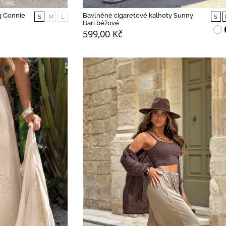
g Connie
Bavlněné cigaretové kalhoty Sunny
S
M
L
S
Bari béžové
599,00 Kč