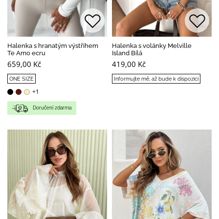
Halenka s hranatým výstřihem
Halenka s volánky Melville
Te Amo ecru
Island Bílá
659,00 Kč
419,00 Kč
ONE SIZE
Informujte mě, až bude k dispozici
+1
Doručení zdarma