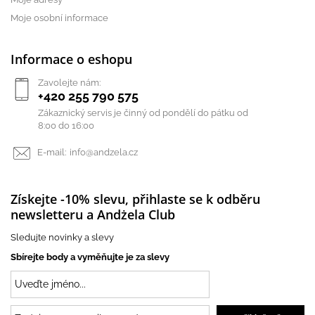
Moje osobní informace
Informace o eshopu
Zavolejte nám:
+420 255 790 575
Zákaznický servis je činný od pondělí do pátku od
8:00 do 16:00
E-mail:
info@andzela.cz
Získejte -10% slevu, přihlaste se k odběru
newsletteru a Andżela Club
Sledujte novinky a slevy
Sbírejte body a vyměňujte je za slevy