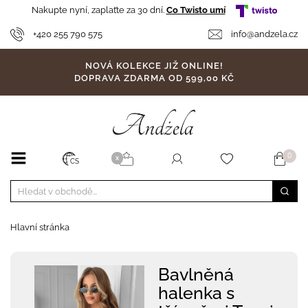
Nakupte nyní, zaplaťte za 30 dní.
Co Twisto umí
+420 255 790 575
info@andzela.cz
NOVÁ KOLEKCE JIŽ ONLINE!
DOPRAVA ZDARMA OD 599,00 KČ
0
X
CS
Hlavní stránka
Bavlněná
halenka s