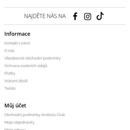
NAJDĚTE NÁS NA
Informace
Kontakt s námi
O nás
Všeobecné obchodní podmínky
Ochrana osobních údajů
Platby
Vrácení zboží
Twisto
Můj účet
Obchodní podmínky Andżela Club
Moje objednávky
Moje adresy