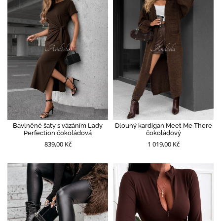
Bavlněné šaty s vázáním Lady
Dlouhý kardigan Meet Me There
Perfection čokoládová
čokoládový
839,00 Kč
1 019,00 Kč