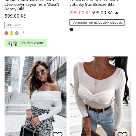
čtvercovým výstřihem Wasn’t
volánky Sun Breeze Bílá
Ready Bílá
299,00 Kč
599,00 Kč
🔥
599,00 Kč
Informujte mě, až bude k dispozici
ONE SIZE
+2
Doručení zdarma