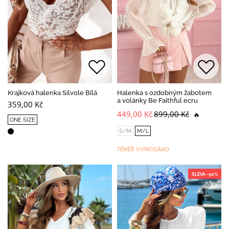
Krajková halenka Silvole Bílá
Halenka s ozdobným žabotem
a volánky Be Faithful ecru
359,00 Kč
449,00 Kč
899,00 Kč
🔥
ONE SIZE
S/M
M/L
TÉMĚŘ VYPRODÁNO
SLEVA -50%