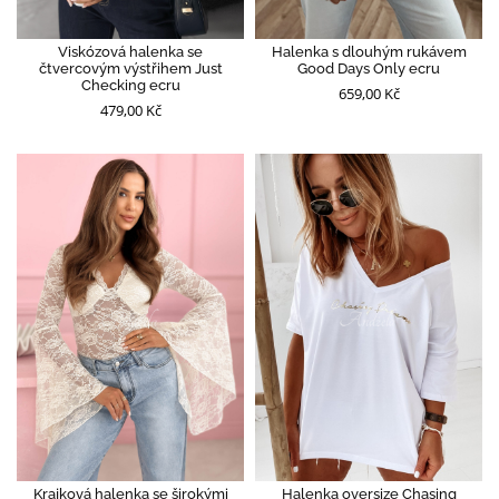
Viskózová halenka se
Halenka s dlouhým rukávem
čtvercovým výstřihem Just
Good Days Only ecru
Checking ecru
659,00 Kč
479,00 Kč
Krajková halenka se širokými
Halenka oversize Chasing