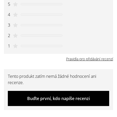
5
4
3
2
1
Pravidla pro přidávání recenzí
Tento produkt zatím nemá žádné hodnocení ani
recenze.
Buďte první, kdo napíše recenzi