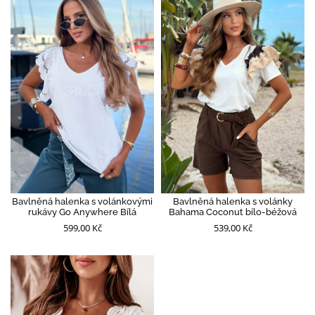
Bavlněná halenka s volánkovými
Bavlněná halenka s volánky
rukávy Go Anywhere Bílá
Bahama Coconut bílo-béžová
599,00 Kč
539,00 Kč