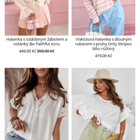
Halenka s ozdobným žabotem a
Viskózová halenka s dlouhým
volánky Be Faithful ecru
rukávem s pruhy Only Stripes
bílo-růžový
449,00 Kč
899,00 Kč
419,00 Kč