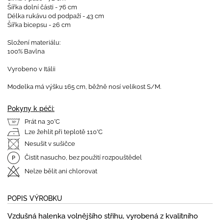
Šířka dolní části - 76 cm
Délka rukávu od podpaží - 43 cm
Šířka bicepsu - 26 cm
Složení materiálu:
100% Bavlna
Vyrobeno v Itálii
Modelka má výšku 165 cm, běžně nosí velikost S/M.
Pokyny k péči:
Prát na 30°C
Lze žehlit při teplotě 110°C
Nesušit v sušičce
Čistit nasucho, bez použití rozpouštědel
Nelze bělit ani chlorovat
POPIS VÝROBKU
Vzdušná halenka volnějšího střihu, vyrobená z kvalitního