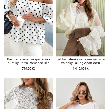
Bavlněná halenka španělka s
Lehká halenka se zavazováním a
puntíky Retro Romance Bílá
volánky Falling Apart ecru
719,00 Kč
1 019,00 Kč