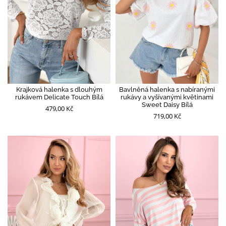
Krajková halenka s dlouhým
Bavlněná halenka s nabíranými
rukávem Delicate Touch Bílá
rukávy a vyšívanými květinami
Sweet Daisy Bílá
479,00 Kč
719,00 Kč