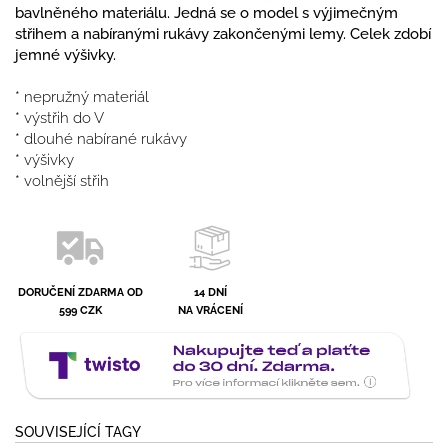
bavlněného materiálu. Jedná se o model s výjimečným
střihem a nabíranými rukávy zakončenými lemy. Celek zdobí
jemné výšivky.
* nepružný materiál
* výstřih do V
* dlouhé nabírané rukávy
* výšivky
* volnější střih
DORUČENÍ ZDARMA OD
14 DNÍ
599 CZK
NA VRÁCENÍ
SOUVISEJÍCÍ TAGY