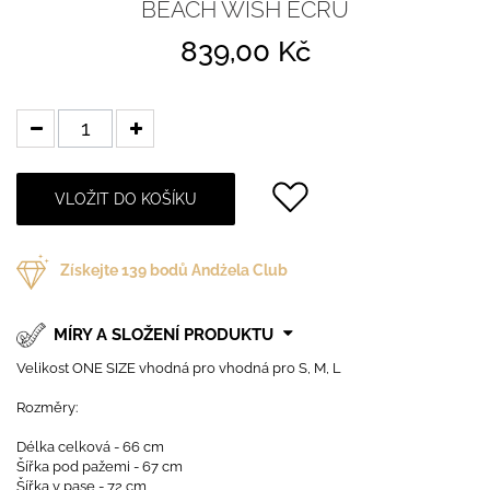
BEACH WISH ECRU
839,00 Kč
VLOŽIT DO KOŠÍKU
Získejte
139
bodů Andżela Club
MÍRY A SLOŽENÍ PRODUKTU
Velikost ONE SIZE vhodná pro vhodná pro S, M, L
Rozměry:
Délka celková - 66 cm
Šířka pod pažemi - 67 cm
Šířka v pase - 72 cm