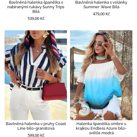
Bavlněná halenka španělka s
Bavlněná halenka s volánky
nabíranými rukávy Sunny Trips
Summer Wave Bílá
Bílá
479,00 Kč
539,00 Kč
Bavlněná halenka v pruhy Coast
Halenka španělka ombre s
Line bílo-granátová
krajkou Endless Azure bílo-
světle modrá
599,00 Kč