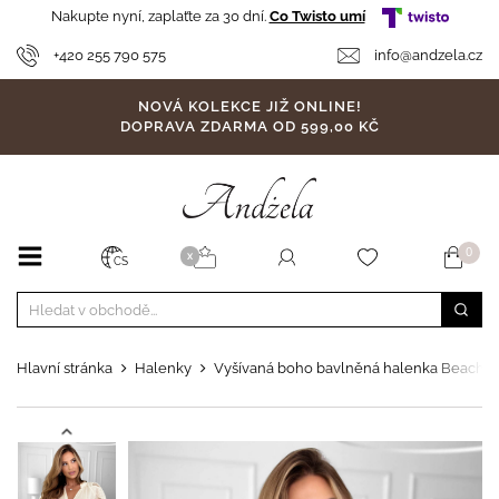
Nakupte nyní, zaplaťte za 30 dní.
Co Twisto umí
+420 255 790 575
info@andzela.cz
NOVÁ KOLEKCE JIŽ ONLINE!
DOPRAVA ZDARMA OD 599,00 KČ
0
X
CS
Hlavní stránka
Halenky
Vyšívaná boho bavlněná halenka Beach W