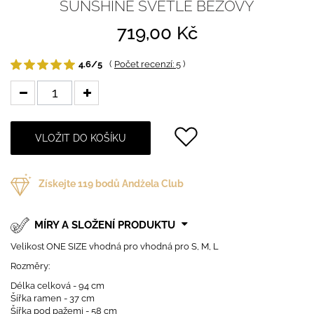
SUNSHINE SVĚTLE BÉŽOVÝ
719,00 Kč
4.6/5
(
Počet recenzí: 5
)
VLOŽIT DO KOŠÍKU
Získejte
119
bodů Andżela Club
MÍRY A SLOŽENÍ PRODUKTU
Velikost ONE SIZE vhodná pro vhodná pro S, M, L
Rozměry:
Délka celková - 94 cm
Šířka ramen - 37 cm
Šířka pod pažemi - 58 cm