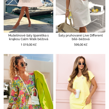
Mušelínové šaty španělka s
Šaty pruhované Live Different
krajkou Calm Walk béžová
bílé-béžová
1 019,00 Kč
599,00 Kč