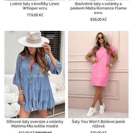
Lněné šaty s knoflíky Linen
Bavlněné šaty s volánky a
Whisper ecru
páskem Malta Romance Flame
ecru
719,00 Kč
839,00 Kč
Džínové šaty oversize s volánky
Šaty You Won't Believe jasně
Mamma Mia světle modré
růžová
419,00 Kč
839,00 Kč
539,00 Kč