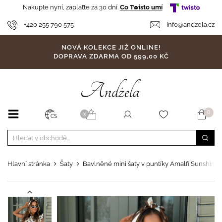
Nakupte nyní, zaplaťte za 30 dní.
Co Twisto umí
+420 255 790 575
info@andzela.cz
NOVÁ KOLEKCE JIŽ ONLINE!
DOPRAVA ZDARMA OD 599,00 KČ
0
X
CS
Hlavní stránka
Šaty
Bavlněné mini šaty v puntíky Amalfi Sunshine 