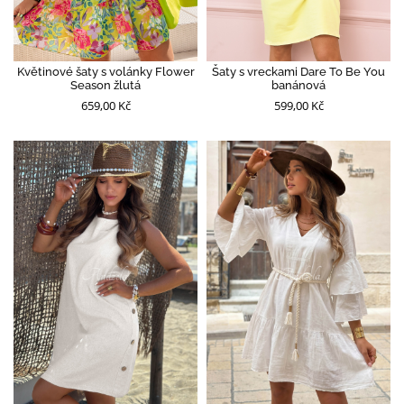
Květinové šaty s volánky Flower
Šaty s vreckami Dare To Be You
Season žlutá
banánová
659,00 Kč
599,00 Kč