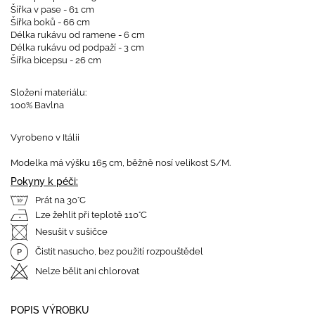
Šířka v pase - 61 cm
Šířka boků - 66 cm
Délka rukávu od ramene - 6 cm
Délka rukávu od podpaží - 3 cm
Šířka bicepsu - 26 cm
Složení materiálu:
100% Bavlna
Vyrobeno v Itálii
Modelka má výšku 165 cm, běžně nosí velikost S/M.
Pokyny k péči:
Prát na 30°C
Lze žehlit při teplotě 110°C
Nesušit v sušičce
Čistit nasucho, bez použití rozpouštědel
Nelze bělit ani chlorovat
POPIS VÝROBKU