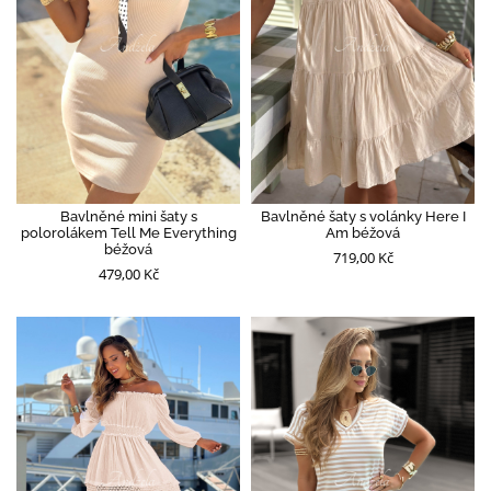
Bavlněné mini šaty s
Bavlněné šaty s volánky Here I
polorolákem Tell Me Everything
Am béžová
béžová
719,00 Kč
479,00 Kč