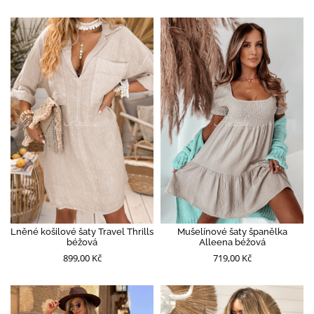
Lněné košilové šaty Travel Thrills
Mušelínové šaty španělka
béžová
Alleena béžová
899,00 Kč
719,00 Kč