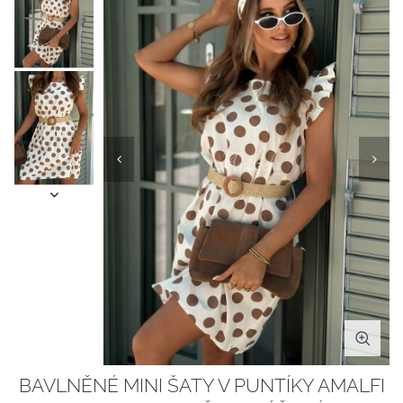
BAVLNĚNÉ MINI ŠATY V PUNTÍKY AMALFI