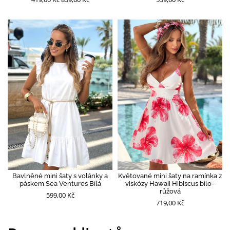
Bavlněné mini šaty s volánky a
Květované mini šaty na ramínka z
páskem Sea Ventures Bílá
viskózy Hawaii Hibiscus bílo-
růžová
599,00 Kč
719,00 Kč