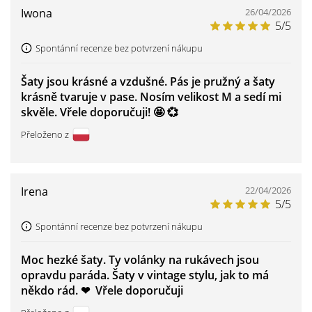
Iwona
26/04/2026
5/5
Spontánní recenze bez potvrzení nákupu
Šaty jsou krásné a vzdušné. Pás je pružný a šaty
krásně tvaruje v pase. Nosím velikost M a sedí mi
skvěle. Vřele doporučuji! 🤩 💞
Přeloženo z
Irena
22/04/2026
5/5
Spontánní recenze bez potvrzení nákupu
Moc hezké šaty. Ty volánky na rukávech jsou
opravdu paráda. Šaty v vintage stylu, jak to má
někdo rád. ❤ ️ Vřele doporučuji