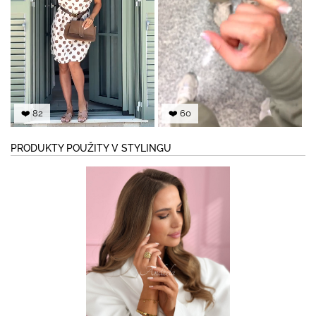
❤️ 82
❤️ 60
PRODUKTY POUŽITY V STYLINGU