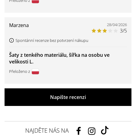
Přeloženo z
Marzena
28/04/2026
3/5
Spontánní recenze bez potvrzení nákupu
Šaty z tenkého materiálu, šířka na osobu ve
velikosti L.
Přeloženo z
Napište recenzi
NAJDĚTE NÁS NA