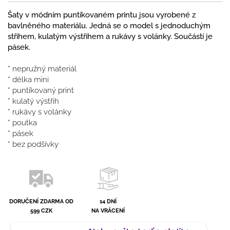
Šaty v módním puntíkovaném printu jsou vyrobené z
bavlněného materiálu. Jedná se o model s jednoduchým
střihem, kulatým výstřihem a rukávy s volánky. Součástí je
pásek.
* nepružný materiál
* délka mini
* puntíkovaný print
* kulatý výstřih
* rukávy s volánky
* poutka
* pásek
* bez podšívky
DORUČENÍ ZDARMA OD
14 DNÍ
599 CZK
NA VRÁCENÍ