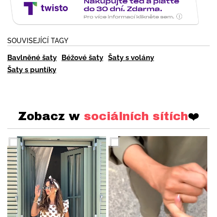
SOUVISEJÍCÍ TAGY
Bavlněné šaty
Béžové šaty
Šaty s volány
Šaty s puntíky
Zobacz w
sociálních sítích
❤️