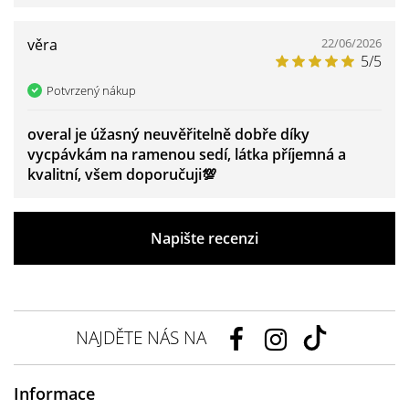
věra
22/06/2026
5/5
Potvrzený nákup
overal je úžasný neuvěřitelně dobře díky
vycpávkám na ramenou sedí, látka příjemná a
kvalitní, všem doporučuji💯
Napište recenzi
NAJDĚTE NÁS NA
Informace