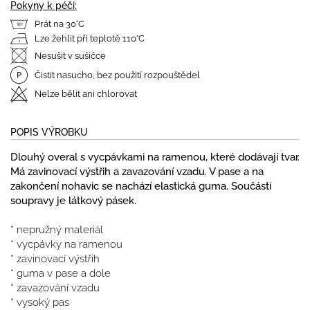
Pokyny k péči:
Prát na 30°C
Lze žehlit při teplotě 110°C
Nesušit v sušičce
Čistit nasucho, bez použití rozpouštědel
Nelze bělit ani chlorovat
POPIS VÝROBKU
Dlouhý overal s vycpávkami na ramenou, které dodávají tvar.
Má zavinovací výstřih a zavazování vzadu. V pase a na
zakončení nohavic se nachází elastická guma. Součástí
soupravy je látkový pásek.
* nepružný materiál
* vycpávky na ramenou
* zavinovací výstřih
* guma v pase a dole
* zavazování vzadu
* vysoký pas