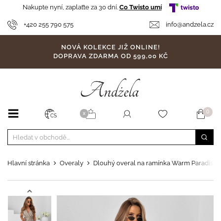
Nakupte nyní, zaplaťte za 30 dní.
Co Twisto umí
+420 255 790 575
info@andzela.cz
NOVÁ KOLEKCE JIŽ ONLINE!
DOPRAVA ZDARMA OD 599,00 KČ
0
X
CS
Hlavní stránka
Overaly
Dlouhý overal na ramínka Warm Paradise