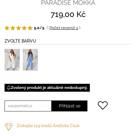
PARADISE MOKKA
719,00 Kč
5.0/5
(
Počet recenzí: 2
)
ZVOLTE BARVU
Zvolený produkt je aktuálně nedostupný.
Přihlásit se
Získejte
119
bodů Andżela Club