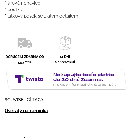
* široká nohavice
* poutka
* látkový pásek se zlatým detailem
DORUČENÍ ZDARMA OD
14 DNÍ
599 CZK
NA VRÁCENÍ
SOUVISEJÍCÍ TAGY
Overaly na ramínka