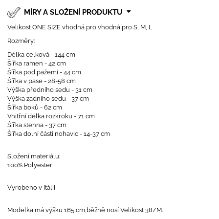
MÍRY A SLOŽENÍ PRODUKTU
Velikost ONE SIZE vhodná pro vhodná pro S, M, L
Rozměry:
Délka celková - 144 cm
Šířka ramen - 42 cm
Šířka pod pažemi - 44 cm
Šířka v pase - 28-58 cm
Výška předního sedu - 31 cm
Výška zadního sedu - 37 cm
Šířka boků - 62 cm
Vnitřní délka rozkroku - 71 cm
Šířka stehna - 37 cm
Šířka dolní části nohavic - 14-37 cm
Složení materiálu:
100% Polyester
Vyrobeno v Itálii
Modelka má výšku 165 cm,běžně nosí Velikost 38/M.