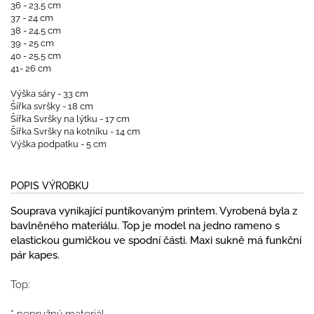
36 - 23,5 cm
37 - 24 cm
38 - 24,5 cm
39 - 25 cm
40 - 25,5 cm
41- 26 cm
Výška sáry - 33 cm
Šířka svršky - 18 cm
Šířka Svršky na lýtku - 17 cm
Šířka Svršky na kotníku - 14 cm
Výška podpatku - 5 cm
POPIS VÝROBKU
Souprava vynikající puntíkovaným printem. Vyrobená byla z
bavlněného materiálu. Top je model na jedno rameno s
elastickou gumičkou ve spodní části. Maxi sukně má funkční
pár kapes.
Top:
* nepružný materiál