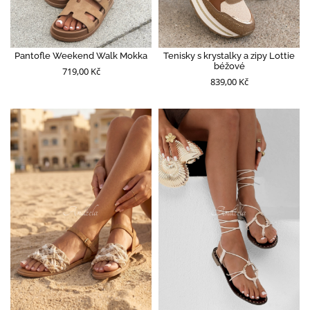
Pantofle Weekend Walk Mokka
Tenisky s krystalky a zipy Lottie
béžové
719,00 Kč
839,00 Kč