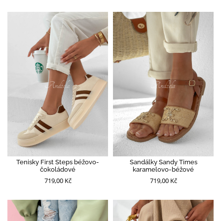
Tenisky First Steps béžovo-
Sandálky Sandy Times
čokoládové
karamelovo-béžové
719,00 Kč
719,00 Kč