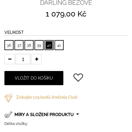
DARLING BÉŽOVÉ
1 079,00 Kč
VELIKOST
36
37
38
39
40
41
VLOŽIT DO KOŠÍKU
Získejte
179
bodů Andżela Club
MÍRY A SLOŽENÍ PRODUKTU
Délka vložky: