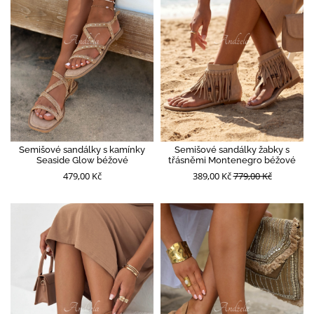
Semišové sandálky s kamínky
Semišové sandálky žabky s
Seaside Glow béžové
třásněmi Montenegro béžové
479,00 Kč
389,00 Kč
779,00 Kč