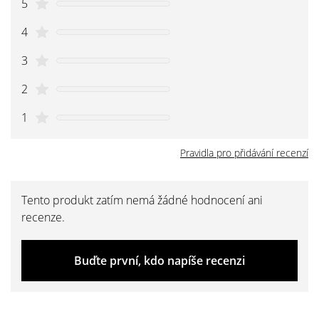
5
4
3
2
1
Pravidla pro přidávání recenzí
Tento produkt zatím nemá žádné hodnocení ani
recenze.
Buďte první, kdo napíše recenzi