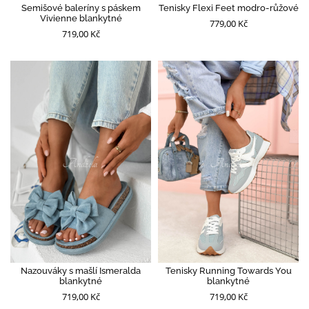
Semišové baleríny s páskem
Tenisky Flexi Feet modro-růžové
Vivienne blankytné
779,00 Kč
719,00 Kč
Nazouváky s mašlí Ismeralda
Tenisky Running Towards You
blankytné
blankytné
719,00 Kč
719,00 Kč