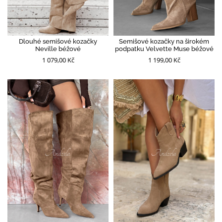
Dlouhé semišové kozačky
Semišové kozačky na širokém
Neville béžové
podpatku Velvette Muse béžové
1 079,00 Kč
1 199,00 Kč