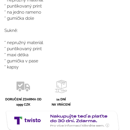
* puntíkovaný print
* na jedno rameno
* gumička dole
Sukně:
* nepružný materiál
* puntíkovaný print
* maxi délka
* gumička v pase
* kapsy
DORUČENÍ ZDARMA OD
14 DNÍ
1999 CZK
NA VRÁCENÍ