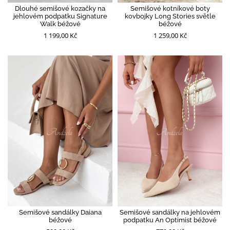
Dlouhé semišové kozačky na
Semišové kotníkové boty
jehlovém podpatku Signature
kovbojky Long Stories světle
Walk béžové
béžové
1 199,00 Kč
1 259,00 Kč
Semišové sandálky Daiana
Semišové sandálky na jehlovém
béžové
podpatku An Optimist béžové