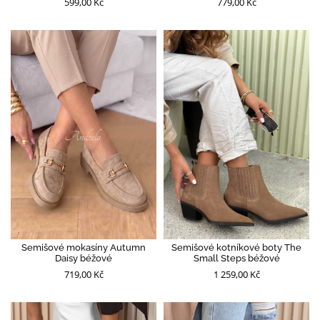
599,00 Kč
779,00 Kč
Semišové mokasíny Autumn
Semišové kotníkové boty The
Daisy béžové
Small Steps béžové
719,00 Kč
1 259,00 Kč