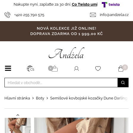
Nakupte nyní, zaplaťte za 30 dní.
Co Twisto umí
+420 255 790 575
info@andzela.cz
NOVÁ KOLEKCE JIŽ ONLINE!
DOPRAVA ZDARMA OD 1 999,00 KČ
0
X
CS
Hlavní stránka
Boty
Semišové kovbojské kozačky Dune Darling b